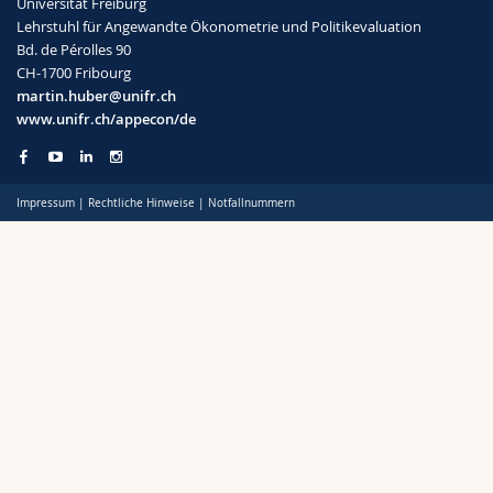
Universität Freiburg
Math.-Nat. und Med. Fak.
Mitarbeitende
Webmail
Lehrstuhl für Angewandte Ökonometrie und Politikevaluation
Bd. de Pérolles 90
CH-1700 Fribourg
Interfakultär
Doktorierende
Vorlesungsverzeichnis
martin.huber@unifr.ch
www.unifr.ch/appecon/de
MyUnifr
Impressum
|
Rechtliche Hinweise
|
Notfallnummern