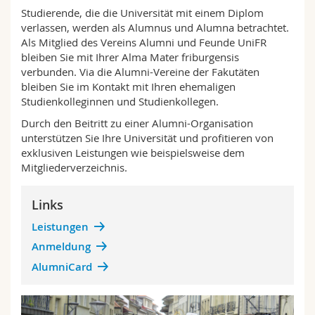
Math.-Nat. und Med. Fak.
Mitarbeitende
Webmail
Studierende, die die Universität mit einem Diplom
verlassen, werden als Alumnus und Alumna betrachtet.
Als Mitglied des Vereins Alumni und Feunde UniFR
Interfakultär
Doktorierende
Vorlesungsverzeichnis
bleiben Sie mit Ihrer Alma Mater friburgensis
verbunden. Via die Alumni-Vereine der Fakutäten
bleiben Sie im Kontakt mit Ihren ehemaligen
MyUnifr
Studienkolleginnen und Studienkollegen.
Durch den Beitritt zu einer Alumni-Organisation
unterstützen Sie Ihre Universität und profitieren von
exklusiven Leistungen wie beispielsweise dem
Mitgliederverzeichnis.
Links
Leistungen
Anmeldung
AlumniCard