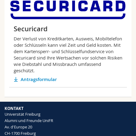
Math.-Nat. und Med. Fak.
Mitarbeitende
Webmail
Interfakultär
Doktorierende
Vorlesungsverzeichnis
Securicard
MyUnifr
Der Verlust von Kreditkarten, Ausweis, Mobiltelefon
oder Schlüsseln kann viel Zeit und Geld kosten. Mit
dem Kartensperr- und Schlüsselfundservice von
Securicard sind Ihre Wertsachen vor solchen Risiken
wie Diebstahl und Missbrauch umfassend
geschützt.
Antragsformular
KONTAKT
Universität Freiburg
Alumni und Freunde UniFR
Av. d'Europe 20
CH-1700 Freiburg