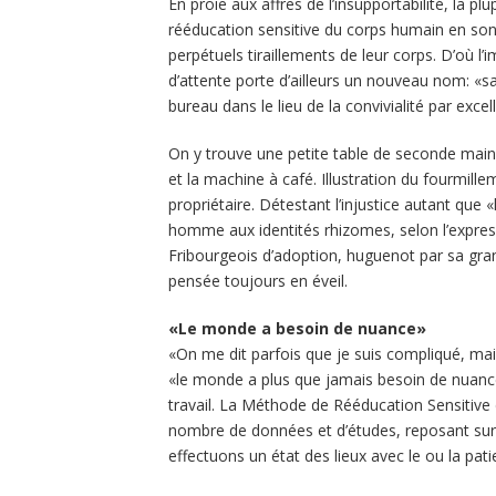
En proie aux affres de l’insupportabilité, la p
rééducation sensitive du corps humain en sont
perpétuels tiraillements de leur corps. D’où l’i
d’attente porte d’ailleurs un nouveau nom: «s
bureau dans le lieu de la convivialité par excell
On y trouve une petite table de seconde main,
et la machine à café. Illustration du fourmil
propriétaire. Détestant l’injustice autant que 
homme aux identités rhizomes, selon l’expres
Fribourgeois d’adoption, huguenot par sa gra
pensée toujours en éveil.
«Le monde a besoin de nuance»
«On me dit parfois que je suis compliqué, mais
«le monde a plus que jamais besoin de nuance
travail. La Méthode de Rééducation Sensitive 
nombre de données et d’études, reposant sur
effectuons un état des lieux avec le ou la pati