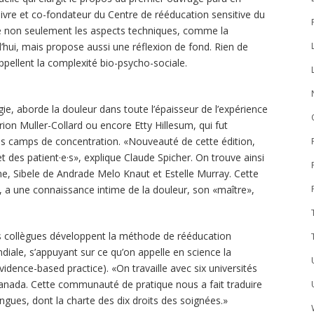
livre et co-fondateur du Centre de rééducation sensitive du
e non seulement les aspects techniques, comme la
d’hui, mais propose aussi une réflexion de fond. Rien de
ppellent la complexité bio-psycho-sociale.
gie, aborde la douleur dans toute l’épaisseur de l’expérience
ion Muller-Collard ou encore Etty Hillesum, qui fut
des camps de concentration. «Nouveauté de cette édition,
t des patient·e·s», explique Claude Spicher. On trouve ainsi
, Sibele de Andrade Melo Knaut et Estelle Murray. Cette
n, a une connaissance intime de la douleur, son «maître»,
es collègues développent la méthode de rééducation
ndiale, s’appuyant sur ce qu’on appelle en science la
idence-based practice). «On travaille avec six universités
Canada. Cette communauté de pratique nous a fait traduire
ngues, dont la charte des dix droits des soignées.»