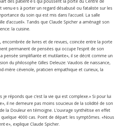
lupart des patient·e·s qui poussent la porte du Centre de
 venu·e·s à porter un regard désabusé ou fataliste sur les
mportance du soin qui est mis dans l’accueil. La salle
alle d’accueil». Tandis que Claude Spicher a aménagé son
ence: la cuisine.
 encombrée de livres et de revues, coincée entre la porte
lement permanent de pensées qui occupe l’esprit de son
«la pensée simplifiante et mutilante», il se décrit comme un
sion du philosophe Gilles Deleuze: Vaudois de naissance,
nd-mère cévenole, praticien empathique et curieux, la
 je réponds que c’est la vie qui est complexe.» Si pour lui
», il ne demeure pas moins soucieux de la solidité de son
de la Douleur en témoigne. L’ouvrage synthétise en effet
 quelque 4000 cas. Point de départ: les symptômes. «Nous
ent·e», explique Claude Spicher.