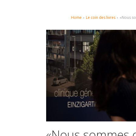
Home
›
Le coin des livres
›
«Nous som
«Nous sommes da