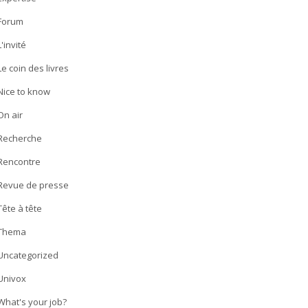
Forum
L'invité
Le coin des livres
Nice to know
On air
Recherche
Rencontre
Revue de presse
Tête à tête
Thema
Uncategorized
Univox
What's your job?