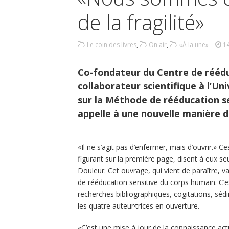
de la fragilité»
Le coin des livres
,
On air
,
«À la une»
1
Co-fondateur du Centre de réédu
collaborateur scientifique à l’Un
sur la Méthode de rééducation sen
appelle à une nouvelle manière d
«Il ne s’agit pas d’enfermer, mais d’ouvrir.» 
figurant sur la première page, disent à eux s
Douleur. Cet ouvrage, qui vient de paraître, 
de rééducation sensitive du corps humain. C’e
recherches bibliographiques, cogitations, sé
les quatre auteur·trices en ouverture.
«C’est une mise à jour de la connaissance act