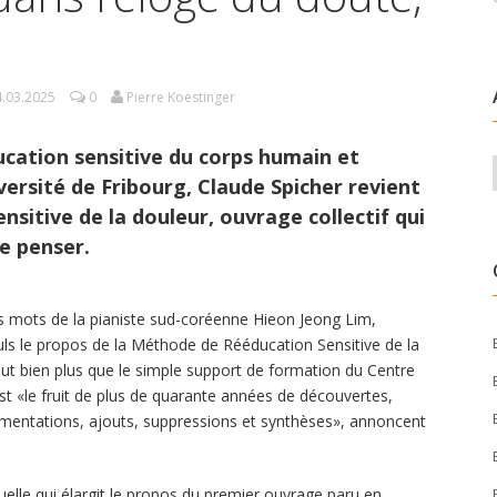
4.03.2025
0
Pierre Koestinger
cation sensitive du corps humain et
iversité de Fribourg, Claude Spicher revient
sitive de la douleur, ouvrage collectif qui
e penser.
Ces mots de la pianiste sud-coréenne Hieon Jeong Lim,
euls le propos de la Méthode de Rééducation Sensitive de la
vaut bien plus que le simple support de formation du Centre
st «le fruit de plus de quarante années de découvertes,
dimentations, ajouts, suppressions et synthèses», annoncent
uelle qui élargit le propos du premier ouvrage paru en