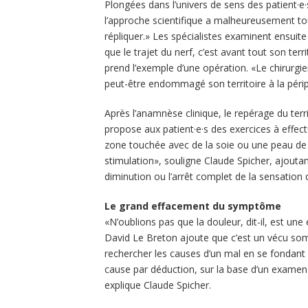
Plongées dans l’univers de sens des patient·e·
l’approche scientifique a malheureusement tou
répliquer.» Les spécialistes examinent ensuite
que le trajet du nerf, c’est avant tout son ter
prend l’exemple d’une opération. «Le chirurgien
peut-être endommagé son territoire à la périph
Après l’anamnèse clinique, le repérage du terri
propose aux patient·e·s des exercices à effec
zone touchée avec de la soie ou une peau de 
stimulation», souligne Claude Spicher, ajouta
diminution ou l’arrêt complet de la sensation
Le grand effacement du symptôme
«N’oublions pas que la douleur, dit-il, est une
David Le Breton ajoute que c’est un vécu som
rechercher les causes d’un mal en se fondant 
cause par déduction, sur la base d’un examen 
explique Claude Spicher.