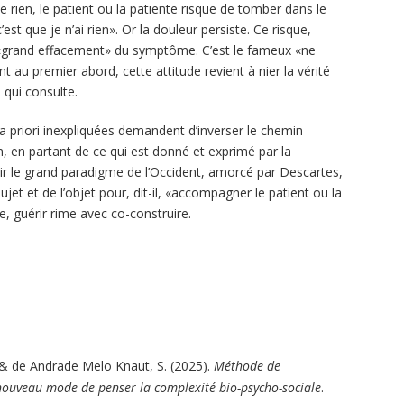
 rien, le patient ou la patiente risque de tomber dans le
’est que je n’ai rien». Or la douleur persiste. Ce risque,
le «grand effacement» du symptôme. C’est le fameux «ne
t au premier abord, cette attitude revient à nier la vérité
 qui consulte.
a priori inexpliquées demandent d’inverser le chemin
on, en partant de ce qui est donné et exprimé par la
ir le grand paradigme de l’Occident, amorcé par Descartes,
jet et de l’objet pour, dit-il, «accompagner le patient ou la
e, guérir rime avec co-construire.
., & de Andrade Melo Knaut, S. (2025).
Méthode de
 nouveau mode de penser la complexité bio-psycho-sociale
.