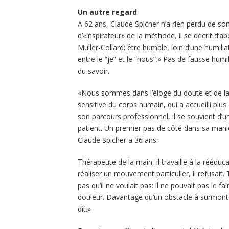
Un autre regard
A 62 ans, Claude Spicher n’a rien perdu de son
d’«inspirateur» de la méthode, il se décrit d
Müller-Collard: être humble, loin d’une humiliat
entre le “je” et le “nous”.» Pas de fausse hum
du savoir.
«Nous sommes dans l’éloge du doute et de la fr
sensitive du corps humain, qui a accueilli pl
son parcours professionnel, il se souvient d’
patient. Un premier pas de côté dans sa man
Claude Spicher a 36 ans.
Thérapeute de la main, il travaille à la rééduc
réaliser un mouvement particulier, il refusait. T
pas qu’il ne voulait pas: il ne pouvait pas le f
douleur. Davantage qu’un obstacle à surmonter,
dit.»