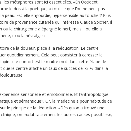
s, les métaphores sont ici essentielles. «En Occident,
rné le dos à la poétique, à tout ce que l’on ne peut pas
 la peau. Est-elle engourdie, hypersensible au toucher? Plus
ritoire de provenance cutanée qui intéresse Claude Spicher. Il
 ou la chirurgienne a épargné le nerf, mais il ou elle a
érie, d’où la névralgie.»
toire de la douleur, place à la rééducation. Le centre
tuer quotidiennement. Cela peut consister à caresser la
lapin. «Le confort est le maître mot dans cette étape de
nt que le centre affiche un taux de succès de 73 % dans la
 douloureuse.
 expérience sensorielle et émotionnelle. Et l’anthropologue
atique et sémantique». Or, la médecine a pour habitude de
sur le principe de la déduction. «Dès qu’on a trouvé une
clinique, on exclut tacitement les autres causes possibles»,