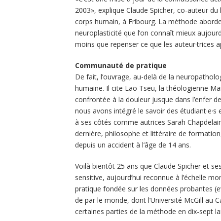
2003», explique Claude Spicher, co-auteur du 
corps humain, à Fribourg. La méthode abord
neuroplasticité que l’on connaît mieux aujour
moins que repenser ce que les auteur·trices a
Communauté de pratique
De fait, l’ouvrage, au-delà de la neuropatholo
humaine. Il cite Lao Tseu, la théologienne Mar
confrontée à la douleur jusque dans l’enfer 
nous avons intégré le savoir des étudiant·e·s e
à ses côtés comme autrices Sarah Chapdelaine
dernière, philosophe et littéraire de formatio
depuis un accident à l’âge de 14 ans.
Voilà bientôt 25 ans que Claude Spicher et s
sensitive, aujourd’hui reconnue à l’échelle mo
pratique fondée sur les données probantes (ev
de par le monde, dont l’Université McGill au 
certaines parties de la méthode en dix-sept la