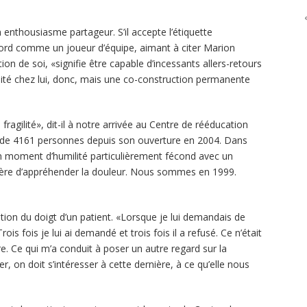
 enthousiasme partageur. S’il accepte l’étiquette
’abord comme un joueur d’équipe, aimant à citer Marion
ion de soi, «signifie être capable d’incessants allers-retours
ilité chez lui, donc, mais une co-construction permanente
agilité», dit-il à notre arrivée au Centre de rééducation
us de 4161 personnes depuis son ouverture en 2004. Dans
un moment d’humilité particulièrement fécond avec un
ière d’appréhender la douleur. Nous sommes en 1999.
ation du doigt d’un patient. «Lorsque je lui demandais de
rois fois je lui ai demandé et trois fois il a refusé. Ce n’était
aire. Ce qui m’a conduit à poser un autre regard sur la
 on doit s’intéresser à cette dernière, à ce qu’elle nous