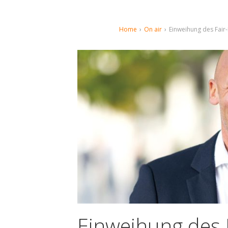
Home
›
On air
›
Einweihung des Fair-
Einweihung des F