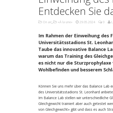
Entdecken Sie d
On air
,
«À la une»
29.05.2024
0
L
Im Rahmen der Einweihung des Fa
Universitätsstadions St. Leonhard
Taube das innovative Balance Lab
warum das Training des Gleichgew
es nicht nur die Sturzprophylaxe
Wohlbefinden und besserem Schla
Können Sie uns mehr über das Balance Lab erz
des Universitätsstadions St. Leonhard anbiet
Im Balance Lab stellen wir unterschiedliche 
Gleichgewicht trainiert aber auch getestet we
von Gleichgewicht» gibt und dass es auch Stra