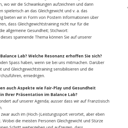
on, wo wir die Schwankungen aufzeichnen und dann
 spielerisch an das Gleichgewicht und v. a. das
tig bieten wir in Form von Postern Informationen über
ren, dass Gleichgewichtstraining nicht nur für die
 die allgemeine Gesundheit; Stichwort:
er dieses spannende Thema können Sie auf unserer
Balance Lab? Welche Resonanz erhoffen Sie sich?
menden Spass haben, wenn sie bei uns mitmachen. Darüber
 und Gleichgewichtstraining sensibilisieren und die
rchzuführen, erniedrigen.
en auch Aspekte wie Fair-Play und Gesundheit
in Ihrer Präsentation im Balance Lab?
ondert auf unserer Agenda; ausser dass wir auf Französisch
n.
d zwar auch im (Hoch-)Leistungssport verortet, aber eben
t. Wobei die meisten Personen Gleichgewicht und Stürze
einen Schritt weitergehen und aufzeigen, dass