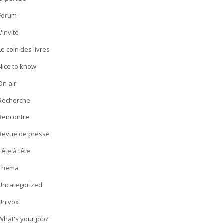
Forum
L'invité
Le coin des livres
Nice to know
On air
Recherche
Rencontre
Revue de presse
Tête à tête
Thema
Uncategorized
Univox
What's your job?