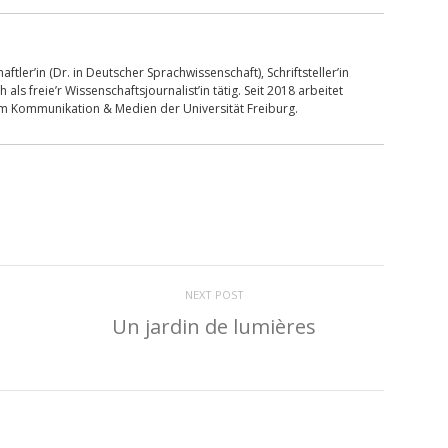
ftler’in (Dr. in Deutscher Sprachwissenschaft), Schriftsteller’in
s freie’r Wissenschaftsjournalist’in tätig. Seit 2018 arbeitet
om Kommunikation & Medien der Universität Freiburg.
NEXT POST
Un jardin de lumières