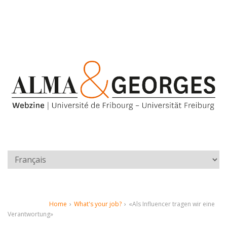
Home
›
What's your job?
›
«Als Influencer tragen wir eine
Verantwortung»