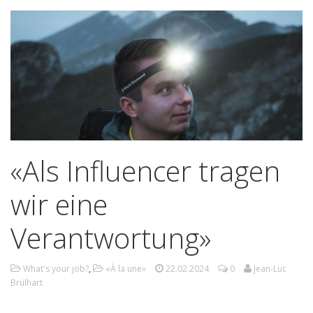
«Als Influencer tragen
wir eine
Verantwortung»
What's your job?
,
«À la une»
22.02.2024
0
Jean-Luc
Brülhart