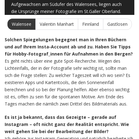
Aufgewachsen am Südufer des Walensees, liegen auch
die Ursprünge meiner Fotografie im St.Galler Oberland.
Walensee
Valentin Manhart
Finnland
Gastlosen
Solchen Spiegelungen begegnet man in Ihren Büchern
und auf Ihrem Insta-Account ab und zu. Haben Sie Tipps
für Hobby-Fotograf_innen für Aufnahmen in den Bergen?
Es geht nichts über eine gute Spot-Recherche. Wegen des
Lichteinfalls, der in der Fotografie sehr wichtig ist, sollte man
sich die Frage stellen: Zu welcher Tageszeit will ich wo sein? Es
existieren Apps und Kartentools, die den Sonneneinfall
berechnen und so bei der Planung helfen. Aber ebenso wichtig
ist es, offen zu sein für die spontanen Motive. Am Ende des
Tages machen die nämlich zwei Drittel des Bildmaterials aus.
Es ist ja bekannt, dass das Gezeigte – gerade auf
Instagram – oft nicht ganz der Realität entspricht. Wie
weit gehen Sie bei der Bearbeitung der Bilder?
Ich gehöre zur Instagram-Generation und natürlich bearbeite ich