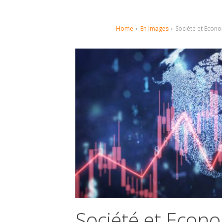
Home
›
En images
›
Société et Econ
Société et Econo