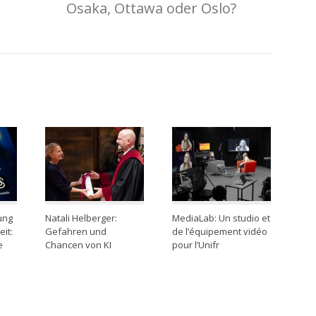
e
Osaka, Ottawa oder Oslo?
ung
Natali Helberger:
MediaLab: Un studio et
it:
Gefahren und
de l’équipement vidéo
e
Chancen von KI
pour l’Unifr