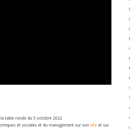
la table ronde du 5 octobre 2022
nomiques et sociales et du management sur son
site
et sur