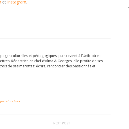
n
et
Instagram
.
ages culturelles et pédagogiques, puis revient à l’Unifr où elle
ettres. Rédactrice en chef d’Alma & Georges, elle profite de ses
trois de ses marottes: écrire, rencontrer des passionnés et
ues et sociales
NEXT POST