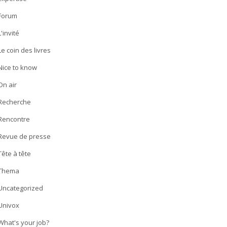
Forum
L'invité
Le coin des livres
Nice to know
On air
Recherche
Rencontre
Revue de presse
Tête à tête
Thema
Uncategorized
Univox
What's your job?