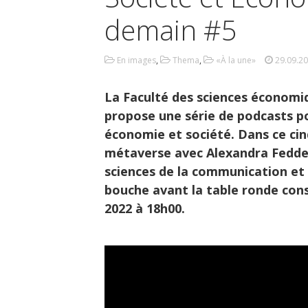
demain #5
En images
,
Thema
,
«À la une»
29.09.2
La Faculté des sciences économi
propose une série de podcasts po
économie et société. Dans ce ci
métaverse avec Alexandra Fedd
sciences de la communication et
bouche avant la table ronde cons
2022 à 18h00.