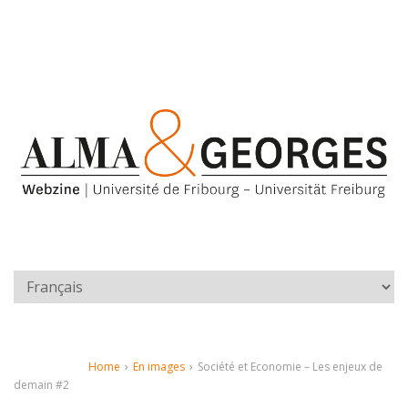
Home
›
En images
›
Société et Economie – Les enjeux de
demain #2