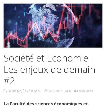
Société et Economie –
Les enjeux de demain
#2
En images
,
«À la une»
18.03.2022
0
Farida Khali
La Faculté des sciences économiques et