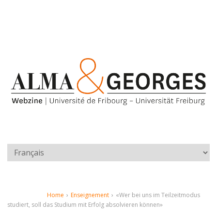
Home
›
Enseignement
›
«Wer bei uns im Teilzeitmodus
studiert, soll das Studium mit Erfolg absolvieren können»