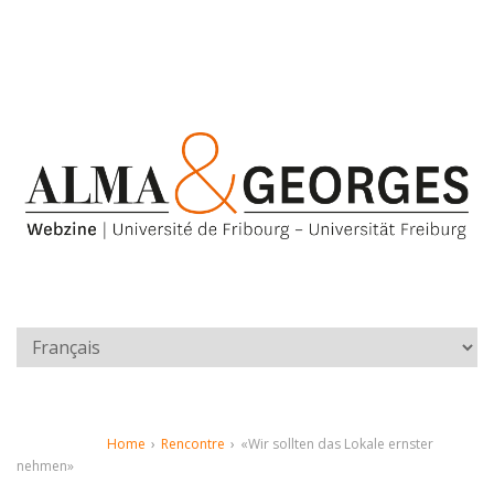
Home
›
Rencontre
›
«Wir sollten das Lokale ernster
nehmen»