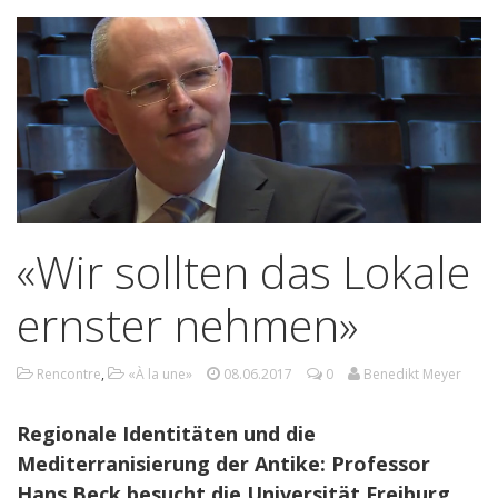
«Wir sollten das Lokale
ernster nehmen»
Rencontre
,
«À la une»
08.06.2017
0
Benedikt Meyer
Regionale Identitäten und die
Mediterranisierung der Antike: Professor
Hans Beck besucht die Universität Freiburg