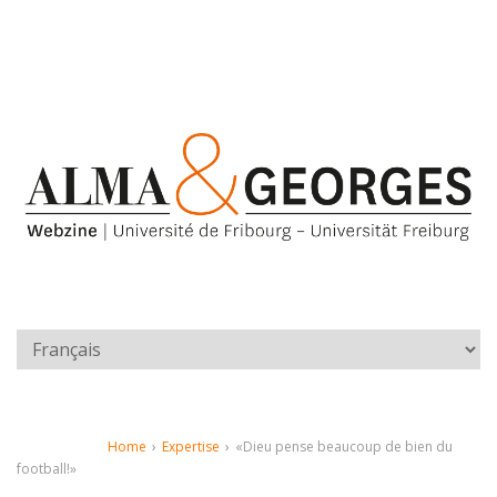
Home
›
Expertise
›
«Dieu pense beaucoup de bien du
football!»