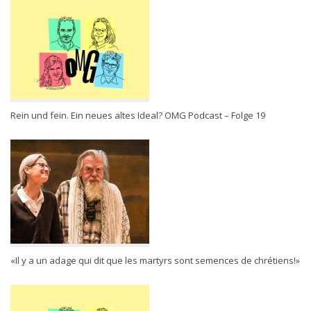
Rein und fein. Ein neues altes Ideal? OMG Podcast – Folge 19
«Il y a un adage qui dit que les martyrs sont semences de chrétiens!»