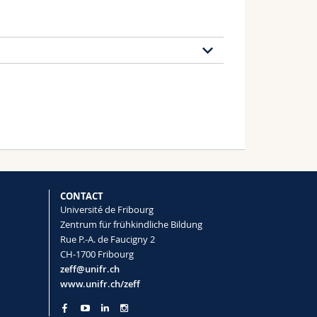
93 publications
2020
2018
2017
2016
2009
2008
2007
2006
CONTACT
Université de Fribourg
cal exploration of power (a)symmetry
Zentrum für frühkindliche Bildung
Rue P.-A. de Faucigny 2
 Social Work Research
(2026) |
Article
CH-1700 Fribourg
zeff@unifr.ch
www.unifr.ch/zeff
ren: A scoping review
Ramos, Catarina PINHEIRO MOTA, Catarina