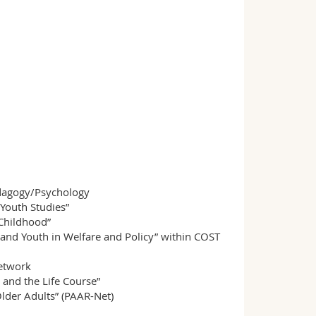
RM 02, S-1.107
+41 26 300 7571
edagogy/Psychology
Youth Studies”
 Childhood”
 and Youth in Welfare and Policy” within COST
etwork
and the Life Course”
der Adults” (PAAR-Net)