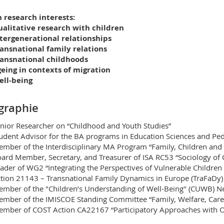
RM 02 bu. S-1.107
 research interests:
Rue P.A. de Faucigny 2
alitative research with children
1700 Fribourg
tergenerational relationships
ansnational family relations
ransnational childhoods
eing in contexts of migration
ell-being
graphie
nior Researcher on “Childhood and Youth Studies”
udent Advisor for the BA programs in Education Sciences and P
mber of the Interdisciplinary MA Program “Family, Children and 
ard Member, Secretary, and Treasurer of ISA RC53 “Sociology of
ader of WG2 “Integrating the Perspectives of Vulnerable Children
tion 21143 – Transnational Family Dynamics in Europe (TraFaDy)
mber of the "Children’s Understanding of Well-Being" (CUWB) N
mber of the IMISCOE Standing Committee “Family, Welfare, Care 
mber of COST Action CA22167 “Participatory Approaches with Ol