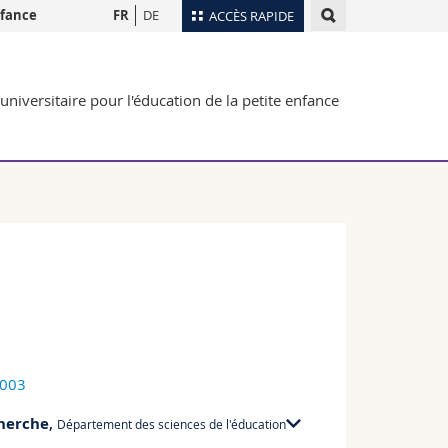
nfance
FR
DE
ACCÈS RAPIDE
Annuaire du personnel
universitaire pour l'éducation de la petite enfance
Plan d'accès
nts
Bibliothèques
Webmail
rs
Programme des cours
MyUnifr
9003
cherche
,
Département des sciences de l'éducation