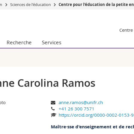
on
Sciences de l'éducation
Centre pour l'éducation de la petite e
Vous êtes
Centre 
Futurs étudia
Etudiants
Recherche
Services
conomiques et sociales et management
Médias
 sciences humaines
Chercheurs
 l'éducation et de la formation
Collaborateu
t médecine
Doctorants
aire
ne Carolina Ramos
anne.ramos@unifr.ch
+41 26 300 7571
https://orcid.org/0000-0002-0153-
Maître·sse d'enseignement et de re