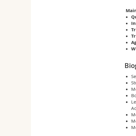
Main
Qu
In
Tr
T
Ag
W
Bio
Se
St
Me
Bo
Le
Ac
Me
Me
Me