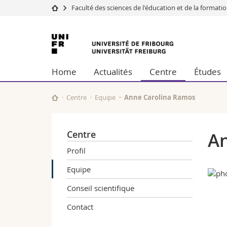
Faculté des sciences de l'éducation et de la formati
Université
Facultés
Université
Etudes
Théologie
de
Campus
Droit
Home
Actualités
Centre
Études
Recherche
Sciences é
Fribourg
Université
Lettres et
Formation continue
Sciences de
Centre
Equipe
Anne Carolina Ramos
Sciences e
Interfacult
Centre
An
Profil
Equipe
Conseil scientifique
Contact