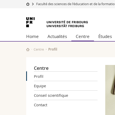
Faculté des sciences de l'éducation et de la formati
Université
Facultés
Université
Etudes
Théologie
de
Campus
Droit
Home
Actualités
Centre
Études
Recherche
Sciences é
Fribourg
Université
Lettres et
Formation continue
Sciences de
Centre
Profil
Sciences e
Interfacult
Centre
Profil
Equipe
Conseil scientifique
Contact