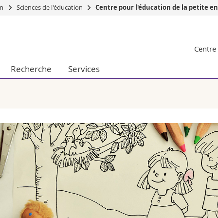
on
Sciences de l'éducation
Centre pour l'éducation de la petite e
Vous êtes
Centre 
Futurs étudia
Etudiants
Recherche
Services
conomiques et sociales et management
Médias
 sciences humaines
Chercheurs
 l'éducation et de la formation
Collaborateu
t médecine
Doctorants
aire