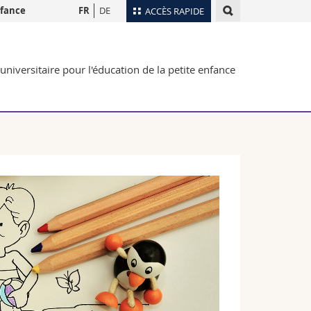
nfance
FR
DE
ACCÈS RAPIDE
Annuaire du personnel
universitaire pour l'éducation de la petite enfance
Plan d'accès
nts
Bibliothèques
Webmail
rs
Programme des cours
MyUnifr