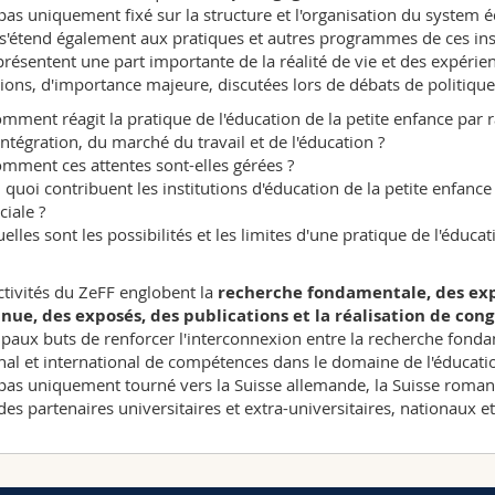
 pas uniquement fixé sur la structure et l'organisation du system édu
s'étend également aux pratiques et autres programmes de ces insti
eprésentent une part importante de la réalité de vie et des expérien
ions, d'importance majeure, discutées lors de débats de politique 
mment réagit la pratique de l'éducation de la petite enfance par 
intégration, du marché du travail et de l'éducation ?
mment ces attentes sont-elles gérées ?
 quoi contribuent les institutions d'éducation de la petite enfance
ciale ?
elles sont les possibilités et les limites d'une pratique de l'éducat
ctivités du ZeFF englobent la
recherche fondamentale, des expe
nue, des exposés, des publications et la réalisation de cong
ipaux buts de renforcer l'interconnexion entre la recherche fonda
nal et international de compétences dans le domaine de l'éducatio
 pas uniquement tourné vers la Suisse allemande, la Suisse romand
des partenaires universitaires et extra-universitaires, nationaux e