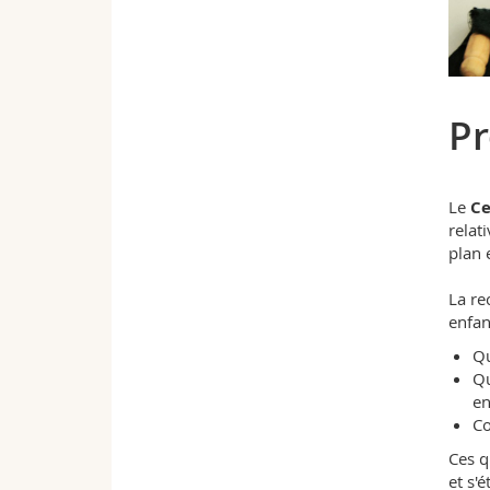
Pr
Le
Ce
relati
plan 
La re
enfan
Qu
Qu
en
Co
Ces q
et s'