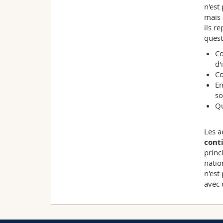
n'est
mais 
ils r
quest
Co
d'
Co
En
so
Qu
Les a
conti
princ
natio
n'est
avec 