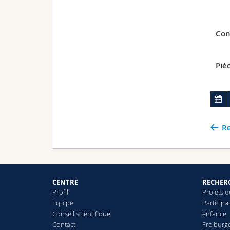
Con
Pièc
Re
CENTRE
RECHER
Profil
Projets 
Equipe
Participa
Conseil scientifique
enfance
Contact
Freiburg