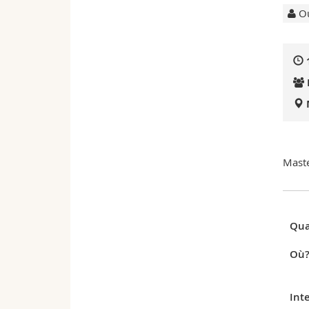
Ou
Maste
Qua
Où
Int