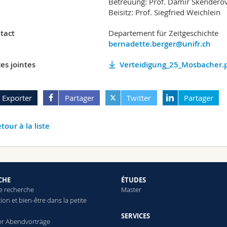
Betreuung: Prof. Damir Skenderov
Beisitz: Prof. Siegfried Weichlein
tact
Departement für Zeitgeschichte
bernadette.berger@unifr.ch
es jointes
Verteidigung_25_Mosbacher.
Exporter
Partager
Twitter
Partager
tour à la liste
CHE
ÉTUDES
de recherche
Master
tion et bien-être dans la petite
SERVICES
er Abendvorträge