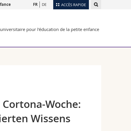
nfance
FR
DE
ACCÈS RAPIDE
Annuaire du personnel
universitaire pour l'éducation de la petite enfance
Plan d'accès
nts
Bibliothèques
Webmail
rs
Programme des cours
MyUnifr
e Cortona-Woche:
sierten Wissens