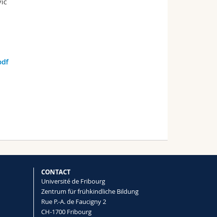
ic
pdf
CONTACT
Université de Fribourg
Zentrum für frühkindliche Bildung
Rue P.-A. de Faucigny 2
CH-1700 Fribourg