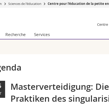
on
Sciences de l'éducation
Centre pour l'éducation de la petite e
Vous êtes
Centre 
Futurs étudia
Etudiants
Recherche
Services
conomiques et sociales et management
Médias
 sciences humaines
Chercheurs
 l'éducation et de la formation
Collaborateu
t médecine
Doctorants
aire
genda
Masterverteidigung: Di
5
T
Praktiken des singulari