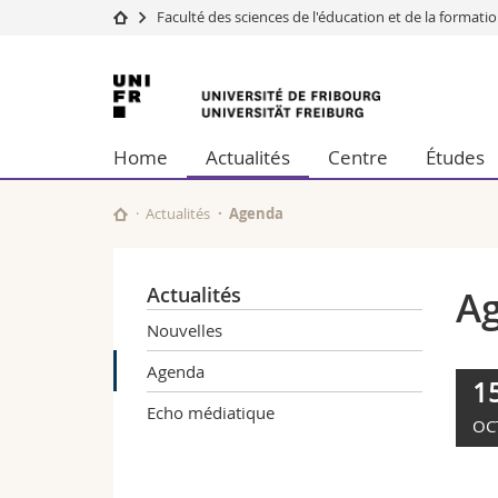
Faculté des sciences de l'éducation et de la formati
Université
Facultés
Université
Etudes
Théologie
de
Campus
Droit
Home
Actualités
Centre
Études
Recherche
Sciences é
Fribourg
Université
Lettres et
Formation continue
Sciences de
Actualités
Agenda
Sciences e
Interfacult
Actualités
A
Nouvelles
Agenda
1
Echo médiatique
OC