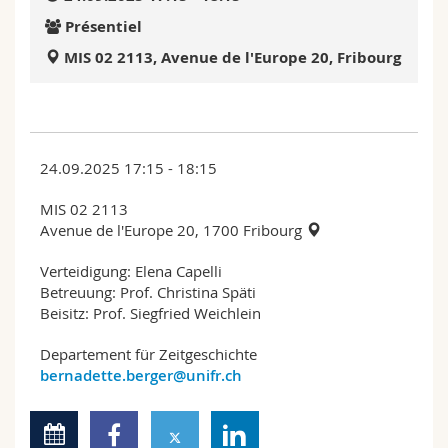
Sciences et médecine
Collaborateurs
Webmail
Présentiel
MIS 02 2113, Avenue de l'Europe 20, Fribourg
Interfacultaire
Doctorants
Programme des cours
MyUnifr
24.09.2025 17:15 - 18:15
MIS 02 2113
Avenue de l'Europe 20, 1700 Fribourg
Verteidigung: Elena Capelli
Betreuung: Prof. Christina Späti
Beisitz: Prof. Siegfried Weichlein
Departement für Zeitgeschichte
bernadette.berger@unifr.ch