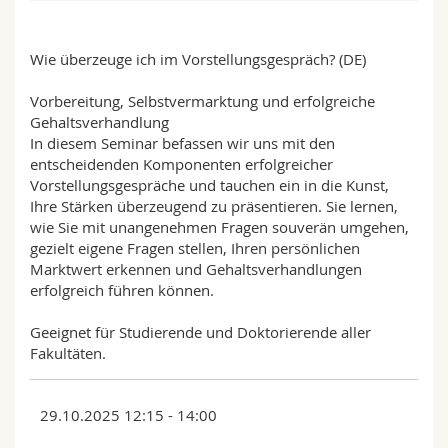
Sciences et médecine
Collaborateurs
Webmail
Wie überzeuge ich im Vorstellungsgespräch? (DE)
Interfacultaire
Doctorants
Programme des cours
Vorbereitung, Selbstvermarktung und erfolgreiche
Gehaltsverhandlung
MyUnifr
In diesem Seminar befassen wir uns mit den
entscheidenden Komponenten erfolgreicher
Vorstellungsgespräche und tauchen ein in die Kunst,
Ihre Stärken überzeugend zu präsentieren. Sie lernen,
wie Sie mit unangenehmen Fragen souverän umgehen,
gezielt eigene Fragen stellen, Ihren persönlichen
Marktwert erkennen und Gehaltsverhandlungen
erfolgreich führen können.
Geeignet für Studierende und Doktorierende aller
Fakultäten.
29.10.2025 12:15 - 14:00