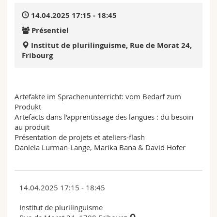
Sciences et médecine
Collaborateurs
Webmail
14.04.2025 17:15 - 18:45
Présentiel
Interfacultaire
Doctorants
Programme des cours
Institut de plurilinguisme, Rue de Morat 24,
Fribourg
MyUnifr
Artefakte im Sprachenunterricht: vom Bedarf zum
Produkt
Artefacts dans l'apprentissage des langues : du besoin
au produit
Présentation de projets et ateliers-flash
Daniela Lurman-Lange, Marika Bana & David Hofer
14.04.2025 17:15 - 18:45
Institut de plurilinguisme