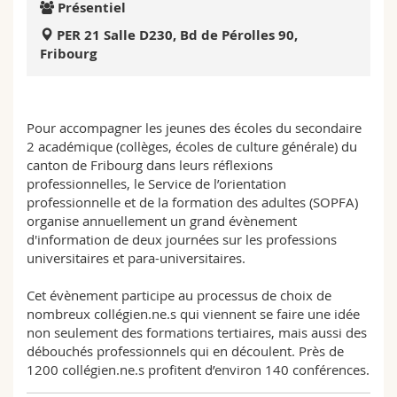
Présentiel
Sciences et médecine
Collaborateurs
Webmail
PER 21 Salle D230, Bd de Pérolles 90,
Fribourg
Interfacultaire
Doctorants
Programme des cours
MyUnifr
Pour accompagner les jeunes des écoles du secondaire
2 académique (collèges, écoles de culture générale) du
canton de Fribourg dans leurs réflexions
professionnelles, le Service de l’orientation
professionnelle et de la formation des adultes (SOPFA)
organise annuellement un grand évènement
d'information de deux journées sur les professions
universitaires et para-universitaires.
Cet évènement participe au processus de choix de
nombreux collégien.ne.s qui viennent se faire une idée
non seulement des formations tertiaires, mais aussi des
débouchés professionnels qui en découlent. Près de
1200 collégien.ne.s profitent d’environ 140 conférences.