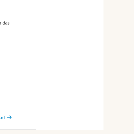
m das
kel