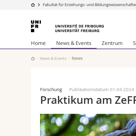
Fakultät für Erziehungs- und Bildungs­wissenschaft
Universität
Fakultäten
Universität
Studium
Theologische Fa
Freiburg
Campus
Rechtswissensch
Home
News & Events
Zentrum
S
Forschung
Wirtschafts- un
Universität
Philosophische 
Weiterbildung
Fak. für Erzieh
News & Events
News
Math.-Nat. und
Interfakultär
Forschung
Publikationsdatum 01.04.2024
Praktikum am ZeF