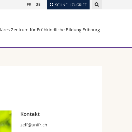
FR
DE
SCHNELLZUGRIFF
für
Personenverzeichnis
täres Zentrum für Frühkindliche Bildung Fribourg
Ortsplan
te
Bibliotheken
Webmail
Vorlesungsverzeichnis
MyUnifr
Kontakt
zeff@unifr.ch