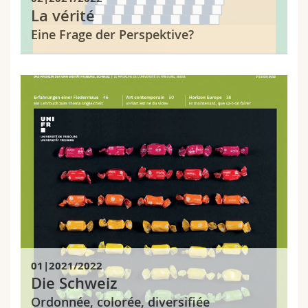
Math.-Nat. und Med. Fak.
Mitarbeitende
Webmail
La vérité
Eine Frage der Perspektive?
Interfakultär
Doktorierende
Vorlesungsverzeichnis
MyUnifr
01|2021/2022
Die Schweiz
Ordonnée, colorée, diversifiée