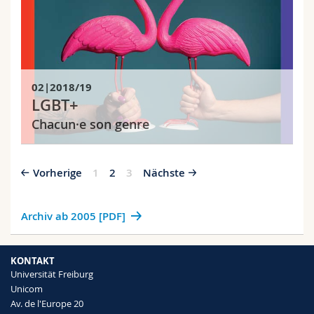
02|2018/19
LGBT+
Chacun·e son genre
Vorherige
1
2
3
Nächste
Archiv ab 2005 [PDF]
KONTAKT
Universität Freiburg
Unicom
Av. de l'Europe 20