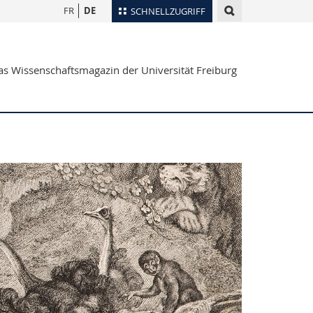
FR
DE
SCHNELLZUGRIFF
für
Personenverzeichnis
s Wissenschaftsmagazin der Universität Freiburg
Ortsplan
te
Bibliotheken
Webmail
Vorlesungsverzeichnis
MyUnifr