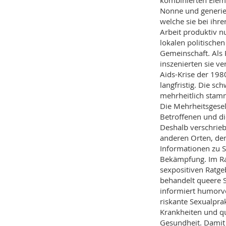
kombinierten Eleme
Nonne und generie
welche sie bei ihre
Arbeit produktiv n
lokalen politische
Gemeinschaft. Als 
inszenierten sie ve
Aids-Krise der 198
langfristig. Die s
mehrheitlich stamm
Die Mehrheitsgesel
Betroffenen und di
Deshalb verschrieb
anderen Orten, dem
Informationen zu 
Bekämpfung. Im Ra
sexpositiven Ratg
behandelt queere 
informiert humorv
riskante Sexualpra
Krankheiten und qu
Gesundheit. Damit l