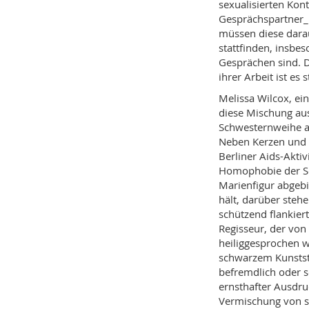
sexualisierten Kon
Gesprächspartner_i
müssen diese dara
stattfinden, insbe
Gesprächen sind. D
ihrer Arbeit ist es
Melissa Wilcox, ei
diese Mischung au
Schwesternweihe auf
Neben Kerzen und 
Berliner Aids-Akti
Homophobie der Sc
Marienfigur abgebil
hält, darüber steh
schützend flankier
Regisseur, der von
heiliggesprochen w
schwarzem Kunststo
befremdlich oder so
ernsthafter Ausdruc
Vermischung von s