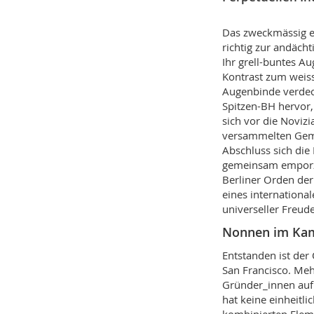
Das zweckmässig ei
richtig zur andächt
Ihr grell-buntes A
Kontrast zum weiss
Augenbinde verdeck
Spitzen-BH hervor,
sich vor die Novizia
versammelten Gemei
Abschluss sich di
gemeinsam emporzu­
Berliner Orden der 
eines internationa
universeller Freud
Nonnen im Kam
Entstanden ist der
San Francisco. Mehr
Gründer_innen auf 
hat keine einheitli