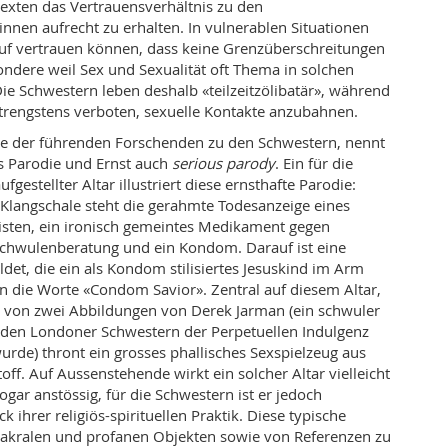
texten das Vertrauensverhältnis zu den
nnen aufrecht zu erhalten. In vulnerablen Situationen
uf vertrauen können, dass keine Grenzüberschreitungen
sondere weil Sex und Sexualität oft Thema in solchen
ie Schwestern leben deshalb «teilzeitzölibatär», während
 strengstens verboten, sexuelle Kontakte anzubahnen.
ne der führenden Forschenden zu den Schwestern, nennt
s Parodie und Ernst auch
serious parody
. Ein für die
gestellter Altar illustriert diese ernsthafte Parodie:
Klangschale steht die gerahmte Todesanzeige eines
visten, ein ironisch gemeintes Medikament gegen
hwulenberatung und ein Kondom. Darauf ist eine
det, die ein als Kondom stilisiertes Jesuskind im Arm
en die Worte «Condom Savior». Zentral auf diesem Altar,
t von zwei Abbildungen von Derek Jarman (ein schwuler
 den Londoner Schwestern der Perpetuellen Indulgenz
urde) thront ein grosses phallisches Sexspielzeug aus
ff. Auf Aussenstehende wirkt ein solcher Altar vielleicht
gar anstössig, für die Schwestern ist er jedoch
k ihrer religiös-spirituellen Praktik. Diese typische
akralen und profanen Objekten sowie von Referenzen zu