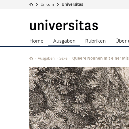
Unicom
Universitas
Universität
Fakultäten
Universitas
Studium
Theologische Fa
Campus
Rechtswissensch
Home
Ausgaben
Rubriken
Über 
Forschung
Wirtschafts- un
Universität
Philosophische 
Weiterbildung
Fak. für Erzieh
Ausgaben
Sexe
Queere Nonnen mit einer Mis
Math.-Nat. und
Interfakultär