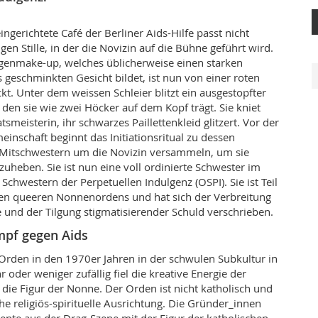
ngerichtete Café der Berliner Aids-Hilfe
passt nicht
igen Stille, in der die Novizin auf die Bühne geführt wird.
ugen­make-up, welches üblicherweise einen starken
 geschminkten Gesicht bildet, ist nun von einer roten
t. Unter dem weissen Schleier blitzt ein ausgestopfter
 den sie wie zwei Höcker auf dem Kopf trägt. Sie kniet
tsmeisterin, ihr schwarzes Paillettenkleid glitzert. Vor der
nschaft beginnt das Initiationsritual zu dessen
e Mitschwestern um die Novizin versammeln, um sie
heben. Sie ist nun eine voll ordinierte Schwester im
Schwestern der Perpetuellen Indulgenz (OSPI). Sie ist Teil
len queeren Nonnenordens und hat sich der Verbreitung
e und der Tilgung stigmatisierender Schuld verschrieben.
pf gegen Aids
 Orden in den 1970er Jahren in der schwulen Subkultur in
 oder weniger zufällig fiel die kreative Energie der
die Figur der Nonne. Der Orden ist nicht katholisch und
che religiös-spirituelle Ausrichtung. Die Gründer_innen