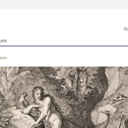
Informationen 
Da
k.
Studieninteressier
aftliche Fak.
Studierende
uns
d Sozialwissenschaftliche Fak.
Medien
Fak.
Forschende
ungs- und Bildungswissenschaften
Mitarbeitende
sion
 Med. Fak.
Doktorierende