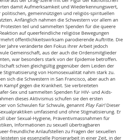
nte aus der Drag-Szene mit der Figur der katholischen
rten damit Aufmerksamkeit und Wiederkennungswert,
r politischen, gemeinnützigen und religiös-spirituellen
utzten. Anfänglich nahmen die Schwestern vor allem an
n Protesten teil und sammelten Spenden für die queere
Reaktion auf queerfeindliche religiöse Bewegungen
rmehrt öffentlichkeitswirksam parodierende Auftritte. Die
0er Jahre veränderte den Fokus ihrer Arbeit jedoch
chwule Gemeinschaft, aus der auch die Ordensmitglieder
ten, war besonders stark von der Epidemie betroffen.
lschaft schien gleichgültig gegenüber dem Leiden der
e Stigmatisierung von Homosexualität nahm stark zu.
en sich die Schwestern in San Francisco, aber auch an
 Kampf gegen die Krankheit. Sie verbreiteten
Safer-Sex und sammelten Spenden für HIV- und Aids-
hmen dieses Aktivismus schufen sie den ersten
eber von Schwulen für Schwule, genannt
Play Fair!
Dieser
Sexualpraktiken umfassend und ohne Stigmatisierung. Er
oll über Sexual-Hygiene, Präventivmassnahmen für
ktiken, Informationen zu sexuell übertragbaren
eer-freundliche Anlaufstellen zu Fragen der sexuellen
eisteten sie essenzielle Pionierarbeit in einer Zeit, in der