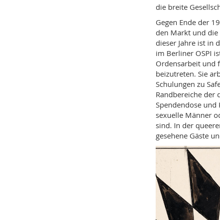
die breite Gesellsc
Gegen Ende der 19
den Markt und di
dieser Jahre ist i
im Berliner OSPI is
Ordensarbeit und f
beizutreten. Sie a
Schulungen zu Safe
Randbereiche der q
Spendendose und K
sexuelle Männer od
sind. In der queer
gesehene Gäste u