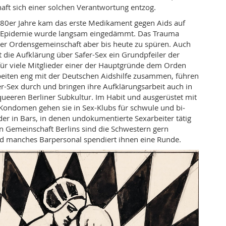
haft sich einer solchen Verantwortung entzog.
80er Jahre kam das erste Medikament gegen Aids auf
e Epidemie wurde langsam eingedämmt. Das Trauma
n der Ordensgemeinschaft aber bis heute zu spüren. Auch
t die Aufklärung über Safer-Sex ein Grundpfeiler der
ür viele Mitglieder einer der Hauptgründe dem Orden
rbeiten eng mit der Deutschen Aidshilfe zusammen, führen
r-Sex durch und bringen ihre Aufklärungsarbeit auch in
ueeren Berliner Subkultur. Im Habit und ausgerüstet mit
ondomen gehen sie in Sex-Klubs für schwule und bi­
er in Bars, in denen undokumentierte Sexarbeiter tätig
en Gemeinschaft Berlins
sind die Schwestern gern
nd manches
Barpersonal spendiert ihnen eine Runde.