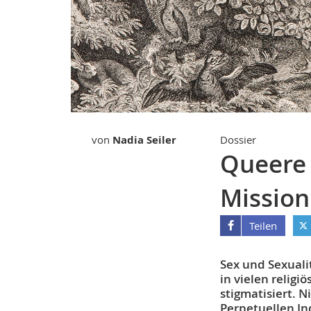
von
Nadia Seiler
Dossier
Queere 
Mission
Teilen
Sex und Sexuali
in vielen relig
stigmatisiert. 
Perpetuellen I