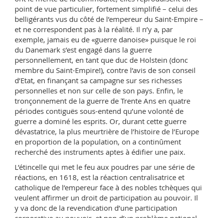
point de vue particulier, fortement simplifié – celui des
belligérants vus du côté de l’empereur du Saint-Empire –
et ne correspondent pas à la réalité. Il n’y a, par
exemple, jamais eu de «guerre danoise» puisque le roi
du Danemark s’est engagé dans la guerre
personnellement, en tant que duc de Holstein (donc
membre du Saint-Empire!), contre l’avis de son conseil
d’Etat, en finançant sa campagne sur ses richesses
personnelles et non sur celle de son pays. Enfin, le
tronçonnement de la guerre de Trente Ans en quatre
périodes contiguës sous-entend qu’une volonté de
guerre a dominé les esprits. Or, durant cette guerre
dévastatrice, la plus meurtrière de l’histoire de l’Europe
en proportion de la population, on a continûment
recherché des instruments aptes à édifier une paix.
L’étincelle qui met le feu aux poudres par une série de
réactions, en 1618, est la réaction centralisatrice et
catholique de l’empereur face à des nobles tchèques qui
veulent affirmer un droit de participation au pouvoir. Il
y va donc de la revendication d’une participation
corporative au pouvoir, et non d’un problème national.