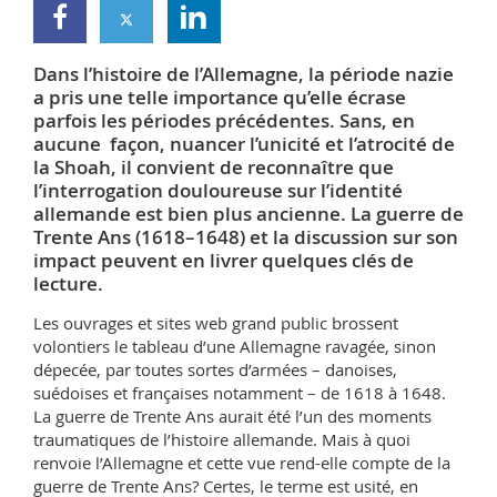
Math.-Nat. und Med. Fak.
Mitarbeitende
Webmail
Dans l’histoire de l’Allemagne, la période nazie
Interfakultär
Doktorierende
Vorlesungsverzeichnis
a pris une telle importance qu’elle écrase
parfois les périodes précédentes. Sans, en
MyUnifr
aucune façon, nuancer l’unicité et l’atrocité de
la Shoah, il convient de reconnaître que
l’interrogation douloureuse sur l’identité
allemande est bien plus ancienne. La guerre de
Trente Ans (1618–1648) et la discussion sur son
impact peuvent en livrer quelques clés de
lecture.
Les ouvrages et sites web grand public brossent
volontiers le tableau d’une Allemagne ravagée, sinon
dépecée, par toutes sortes d’armées – danoises,
suédoises et françaises notamment – de 1618 à 1648.
La guerre de Trente Ans aurait été l’un des moments
traumatiques de l’histoire allemande. Mais à quoi
renvoie l’Allemagne et cette vue rend-elle compte de la
guerre de Trente Ans? Certes, le terme est usité, en