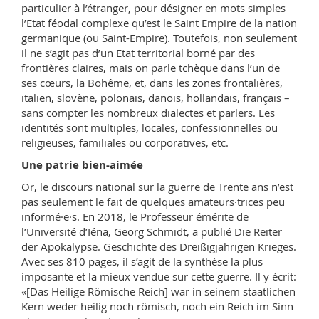
particulier à l’étranger, pour désigner en mots simples
l’Etat féodal complexe qu’est le Saint Empire de la nation
germanique (ou Saint-Empire). Toutefois, non seulement
il ne s’agit pas d’un Etat territorial borné par des
frontières claires, mais on parle tchèque dans l’un de
ses cœurs, la Bohême, et, dans les zones frontalières,
italien, slovène, polonais, danois, hollandais, français –
sans compter les nombreux dialectes et parlers. Les
identités sont multiples, locales, confessionnelles ou
religieuses, familiales ou corporatives, etc.
Une patrie bien-aimée
Or, le discours national sur la guerre de Trente ans n’est
pas seulement le fait de quelques amateurs·trices peu
informé·e·s. En 2018, le Professeur émérite de
l’Université d’Iéna, Georg Schmidt, a publié Die Reiter
der Apokalypse. Geschichte des Dreißigjährigen Krieges.
Avec ses 810 pages, il s’agit de la synthèse la plus
imposante et la mieux vendue sur cette guerre. Il y écrit:
«[Das Heilige Römische Reich] war in seinem staatlichen
Kern weder heilig noch römisch, noch ein Reich im Sinn