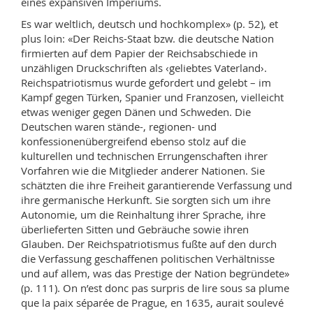
eines expansiven Imperiums.
Es war weltlich, deutsch und hochkomplex» (p. 52), et
plus loin: «Der Reichs-Staat bzw. die deutsche Nation
firmierten auf dem Papier der Reichsabschiede in
unzähligen Druck­schriften als ‹geliebtes Vaterland›.
Reichspatriotismus wurde gefordert und gelebt – im
Kampf gegen Türken, Spanier und Franzosen, vielleicht
etwas weniger gegen Dänen und Schweden. Die
Deutschen waren stände-, regionen- und
konfessionenübergreifend ebenso stolz auf die
kulturellen und technischen Errungenschaften ihrer
Vorfahren wie die Mitglieder anderer Nationen. Sie
schätzten die ihre Freiheit garantierende Verfassung und
ihre germanische Herkunft. Sie sorgten sich um ihre
Autonomie, um die Reinhaltung ihrer Sprache, ihre
überlieferten Sitten und Gebräuche sowie ihren
Glauben. Der Reichspatriotismus fußte auf den durch
die Verfassung geschaffenen politischen Verhältnisse
und auf allem, was das Prestige der Nation begründete»
(p. 111). On n’est donc pas surpris de lire sous sa plume
que la paix séparée de Prague, en 1635, aurait soulevé