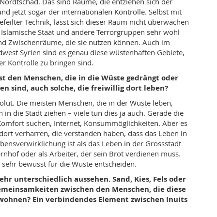
Nordtschad. Das sind Räume, die entziehen sich der
und jetzt sogar der internationalen Kontrolle. Selbst mit
efeilter Technik, lässt sich dieser Raum nicht überwachen
Islamische Staat und andere Terrorgruppen sehr wohl
ind Zwischenräume, die sie nutzen können. Auch im
west Syrien sind es genau diese wüstenhaften Gebiete,
r Kontrolle zu bringen sind.
st den Menschen, die in die Wüste gedrängt oder
n sind, auch solche, die freiwillig dort leben?
lut. Die meisten Menschen, die in der Wüste leben,
in die Stadt ziehen – viele tun dies ja auch. Gerade die
Komfort suchen, Internet, Konsummöglichkeiten. Aber es
 dort verharren, die verstanden haben, dass das Leben in
ensverwirklichung ist als das Leben in der Grossstadt
nhof oder als Arbeiter, der sein Brot verdienen muss.
 sehr bewusst für die Wüste entscheiden.
hr unterschiedlich aussehen. Sand, Kies, Fels oder
 Gemeinsamkeiten zwischen den Menschen, die diese
wohnen? Ein verbindendes Element zwischen Inuits