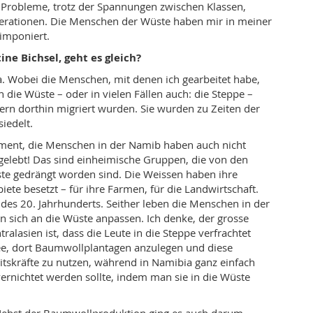
er Probleme, trotz der Spannungen zwischen Klassen,
rationen. Die Menschen der Wüste haben mir in meiner
imponiert.
ine Bichsel, geht es gleich?
a. Wobei die Menschen, mit denen ich gearbeitet habe,
in die Wüste – oder in vielen Fällen auch: die Steppe –
dern dorthin migriert wurden. Sie wurden zu Zeiten der
iedelt.
ent, die Menschen in der Namib haben auch nicht
elebt! Das sind einheimische Gruppen, die von den
te gedrängt worden sind. Die Weissen haben ihre
ete besetzt – für ihre Farmen, für die Landwirtschaft.
des 20. Jahrhunderts. Seither leben die Menschen in der
sich an die Wüste anpassen. Ich denke, der grosse
ralasien ist, dass die Leute in die Steppe verfrachtet
ee, dort Baumwollplantagen anzulegen und diese
tskräfte zu nutzen, während in Namibia ganz einfach
ernichtet werden sollte, indem man sie in die Wüste