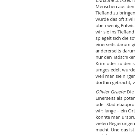
Christine Bichsel:
N
Menschen aus dem 
Tiefland zu bringe
wurde das oft zivil
oben wenig Entwick
wir sie ins Tiefla
spiegelt sich die s
einerseits darum 
andererseits darum,
nur den Tadschiken 
Krim oder zu den s
umgesiedelt wurden
weil man sie nirge
dorthin gebracht, 
Olivier Graefe:
Die 
Einerseits als pote
oder Städtebauproj
wir: lange – ein Or
konnte man ursprü
vielen Regierunge
macht. Und das ist