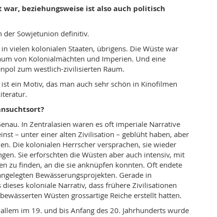
t war, beziehungsweise ist also auch politisch
n der Sowjetunion definitiv.
in vielen kolonialen Staaten, übrigens. Die Wüste war
aum von Kolonialmächten und Imperien. Und eine
enpol zum westlich-zivilisierten Raum.
ist ein Motiv, das man auch sehr schön in Kinofilmen
iteratur.
hnsuchtsort?
enau. In Zentralasien waren es oft imperiale Narrative
inst – unter einer alten Zivilisation – geblüht haben, aber
en. Die kolonialen Herrscher versprachen, sie wieder
gen. Sie erforschten die Wüsten aber auch intensiv, mit
nen zu finden, an die sie anknüpfen konnten. Oft endete
 angelegten Bewässerungsprojekten. Gerade in
 dieses koloniale Narrativ, dass frühere Zivilisationen
 bewässerten Wüsten grossartige Reiche erstellt hatten.
allem im 19. und bis Anfang des 20. Jahrhunderts wurde