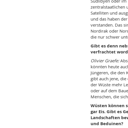
Südlibyen oder im 
zentralstaatlichen 
Satelliten und ausg
und das haben der 
verstanden. Das s
Nordirak oder Nord
die nur schwer unte
Gibt es denn neb
verfrachtet worde
Olivier Graefe:
Abso
könnten heute auch 
Jüngeren, die den 
gibt auch jene, die
der Wüste mehr Leb
oder auf dem Bauer
Menschen, die sich
Wüsten können se
gar Eis. Gibt es
Landschaften be
und Beduinen?