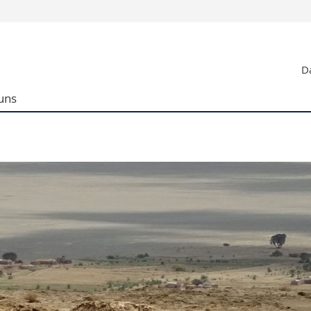
Informationen 
Da
k.
Studieninteressier
aftliche Fak.
Studierende
uns
d Sozialwissenschaftliche Fak.
Medien
Fak.
Forschende
ungs- und Bildungswissenschaften
Mitarbeitende
 Med. Fak.
Doktorierende