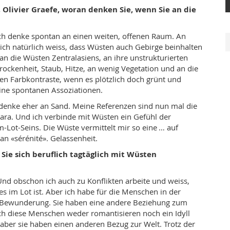
, Olivier Graefe, woran denken Sie, wenn Sie an die
ch denke spontan an einen weiten, offenen Raum. An
 ich natürlich weiss, dass Wüsten auch Gebirge beinhalten
an die Wüsten Zentralasiens, an ihre unstrukturierten
ockenheit, Staub, Hitze, an wenig Vegetation und an die
en Farbkontraste, wenn es plötzlich doch grünt und
ine spontanen Assoziationen.
denke eher an Sand. Meine Referenzen sind nun mal die
ra. Und ich verbinde mit Wüsten ein Gefühl der
m-Lot-Seins. Die Wüste vermittelt mir so eine … auf
an «sérénité». Gelassenheit.
Sie sich beruflich tagtäglich mit Wüsten
Und obschon ich auch zu Konflikten arbeite und weiss,
es im Lot ist. Aber ich habe für die Menschen in der
 Bewunderung. Sie haben eine andere Beziehung zum
ich diese Menschen weder romantisieren noch ein Idyll
, aber sie haben einen anderen Bezug zur Welt. Trotz der