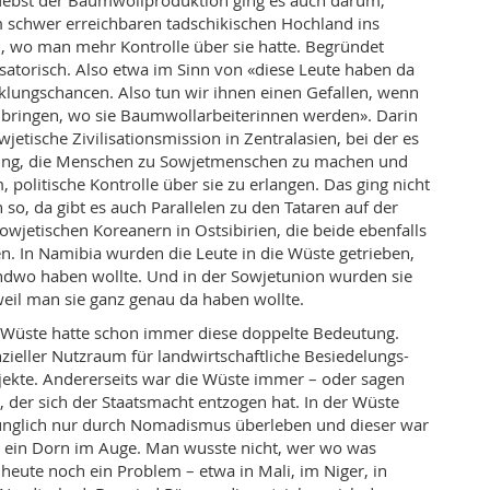
ebst der Baumwollproduktion ging es auch darum,
schwer erreichbaren tadschikischen Hochland ins
n, wo man mehr Kontrolle über sie hatte. Begründet
isatorisch. Also etwa im Sinn von «diese Leute haben da
lungschancen. Also tun wir ihnen einen Gefallen, wenn
nd bringen, wo sie Baumwollarbeiterinnen werden». Darin
owjetische Zivilisationsmission in Zentralasien, bei der es
ging, die Menschen zu Sowjetmenschen zu machen und
 politische Kontrolle über sie zu erlangen. Das ging nicht
so, da gibt es auch Parallelen zu den Tataren auf der
owjetischen Koreanern in Ostsibirien, die beide ebenfalls
. In Namibia wurden die Leute in die Wüste getrieben,
ndwo haben wollte. Und in der Sowjetunion wurden sie
weil man sie ganz genau da haben wollte.
Wüste hatte schon immer diese doppelte Bedeutung.
nzieller Nutzraum für landwirtschaftliche Besiedelungs-
ekte. Andererseits war die Wüste immer – oder sagen
t, der sich der Staatsmacht entzogen hat. In der Wüste
nglich nur durch Nomadismus überleben und dieser war
n ein Dorn im Auge. Man wusste nicht, wer wo was
 heute noch ein Problem – etwa in Mali, im Niger, in