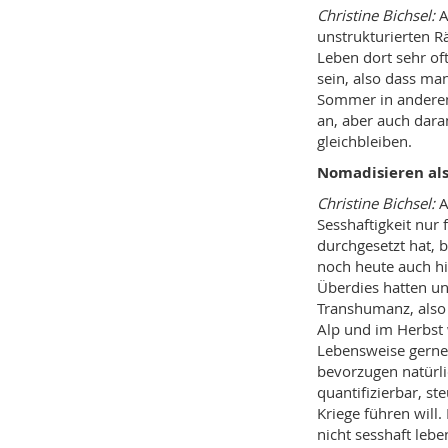
Christine Bichsel:
A
unstrukturierten R
Leben dort sehr of
sein, also dass ma
Sommer in anderen
an, aber auch dara
gleichbleiben.
Nomadisieren als
Christine Bichsel:
A
Sesshaftigkeit nur
durchgesetzt hat, b
noch heute auch hie
Überdies hatten un
Transhumanz, also
Alp und im Herbst w
Lebensweise gerne 
bevorzugen natürlic
quantifizierbar, st
Kriege führen will
nicht sesshaft lebe