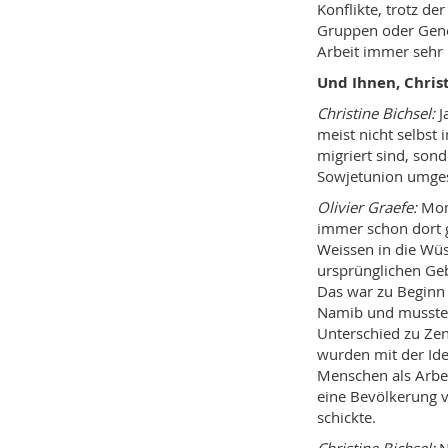
Konflikte, trotz d
Gruppen oder Gene
Arbeit immer sehr 
Und Ihnen, Christ
Christine Bichsel:
J
meist nicht selbst 
migriert sind, son
Sowjet­union umges
Olivier Graefe:
Mom
immer schon dort g
Weissen in die Wüs
ursprünglichen Gebi
Das war zu Beginn 
Namib und mussten 
Unterschied zu Zent
wurden mit der Id
Menschen als Arbei
eine Bevölkerung v
schickte.