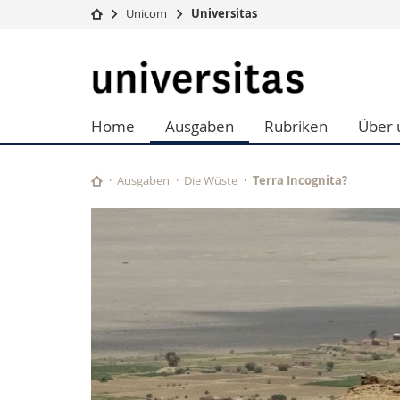
Unicom
Universitas
Universität
Fakultäten
Universitas
Studium
Theologische Fa
Campus
Rechtswissensch
Home
Ausgaben
Rubriken
Über 
Forschung
Wirtschafts- un
Universität
Philosophische 
Weiterbildung
Fak. für Erzieh
Ausgaben
Die Wüste
Terra Incognita?
Math.-Nat. und
Interfakultär