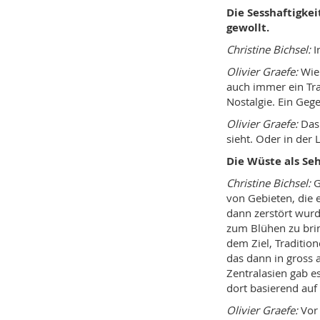
Die Sesshaftigkei
gewollt.
Christine Bichsel:
I
Olivier Graefe:
Wie 
auch immer ein Tr
Nostalgie. Ein Geg
Olivier Graefe:
Das 
sieht. Oder in der L
Die Wüste als Se
Christine Bichsel:
G
von Gebieten, die e
dann zerstört wurd
zum Blühen zu brin
dem Ziel, Traditio
das dann in gross
Zentralasien gab es
dort basierend auf
Olivier Graefe:
Vor 