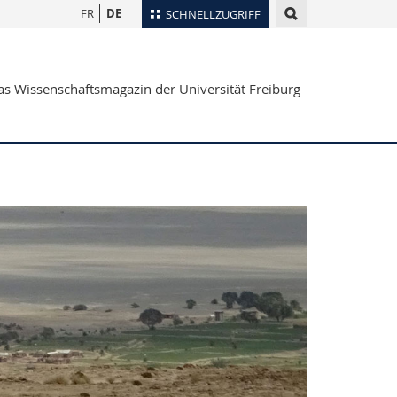
FR
DE
SCHNELLZUGRIFF
für
Personenverzeichnis
s Wissenschaftsmagazin der Universität Freiburg
Ortsplan
te
Bibliotheken
Webmail
Vorlesungsverzeichnis
MyUnifr