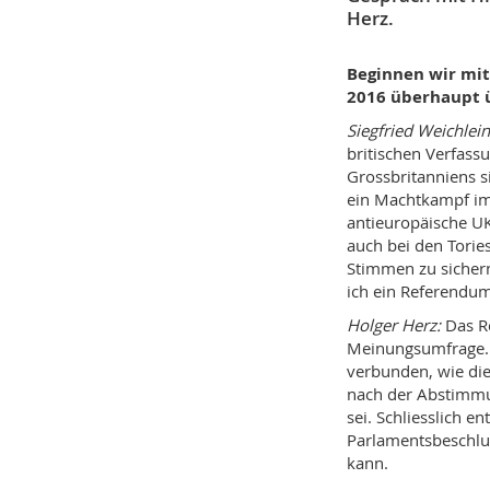
Herz.
Beginnen wir mit
2016 überhaupt ü
Siegfried Weichlei
britischen Verfass
Grossbritanniens s
ein Machtkampf im 
antieuropäische UK
auch bei den Torie
Stimmen zu sichern
ich ein Referendu
Holger Herz:
Das R
Meinungsumfrage. E
verbunden, wie die
nach der Abstimmun
sei. Schliesslich e
Parlamentsbeschlus
kann.