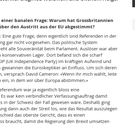
 einer banalen Frage: Warum hat Grossbritannien
ber den Austritt aus der EU abgestimmt?
n:
Eine gute Frage, denn eigentlich sind Referenden in der
ung gar nicht vorgesehen. Das politische System
ieht alle Souveränität beim Parlament. Auslöser war aber
konservativen Lager. Dort befand sich die scharf
IP (UK Independence Party) im kräftigen Aufwind und
s gewannen die Euroskeptiker an Einfluss. Um sich deren
, versprach David Cameron: «Wenn ihr mich wählt, leite
m ein, in dem wir über Europa abstimmen.»
eferendum war ja eigentlich bloss eine
s war kein verbindlicher Verfassungsauftrag damit
s in der Schweiz der Fall gewesen wäre. Deshalb ging
g dann auch der Streit los, wie das Resultat auszulegen
ntschied das oberste Gericht, dass es einen
s braucht, damit die Regierung den Brexit umsetzen