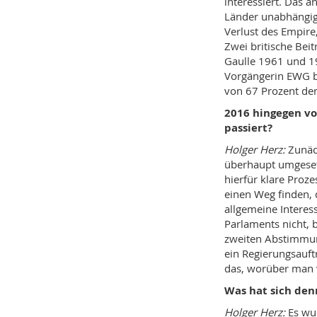
interessiert. Das 
Länder unabhängig
Verlust des Empire
Zwei britische Beit
Gaulle 1961 und 19
Vorgängerin EWG be
von 67 Prozent der
2016 hingegen vot
passiert?
Holger Herz:
Zunäch
überhaupt umgesetz
hierfür klare Proz
einen Weg finden,
allgemeine Interes
Parlaments nicht, 
zweiten Abstimmun
ein Regierungsauftr
das, worüber man 
Was hat sich den
Holger Herz:
Es wur