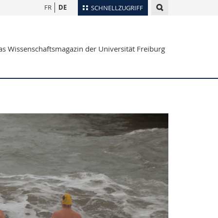
FR
DE
SCHNELLZUGRIFF
für
Personenverzeichnis
s Wissenschaftsmagazin der Universität Freiburg
Ortsplan
te
Bibliotheken
Webmail
Vorlesungsverzeichnis
MyUnifr