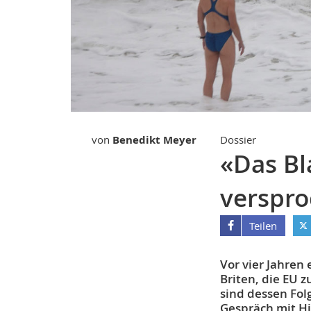
von
Benedikt Meyer
Dossier
«Das B
verspr
Teilen
Vor vier Jahren
Briten, die EU 
sind dessen Fol
Gespräch mit Hi