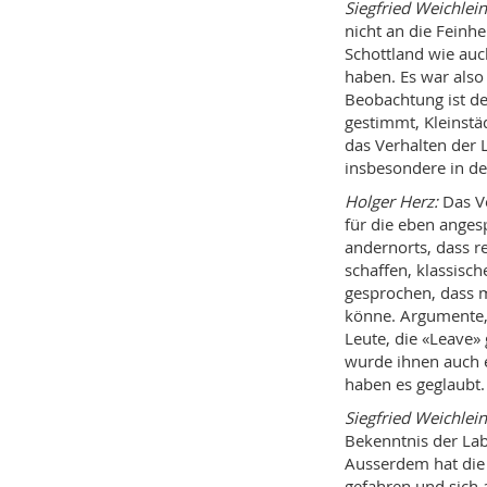
Siegfried Weichlein
nicht an die Feinhe
Schottland wie auc
haben. Es war also 
Beobachtung ist d
gestimmt, Kleinstä
das Verhalten der
insbesondere in d
Holger Herz:
Das Ve
für die eben ange
andernorts, dass r
schaffen, klassisc
gesprochen, dass m
könne. Argumente, 
Leute, die «Leave»
wurde ihnen auch 
haben es geglaubt.
Siegfried Weichlein
Bekenntnis der Lab
Ausserdem hat die
gefahren und sich 