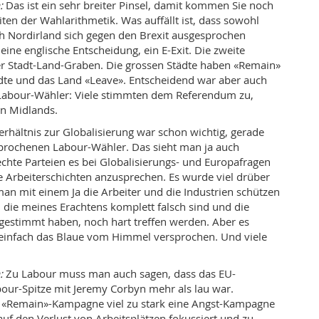
:
Das ist ein sehr breiter Pinsel, damit kommen Sie noch
iten der Wahlarithmetik. Was auffällt ist, dass sowohl
h Nordirland sich gegen den Brexit ausgesprochen
eine englische Entscheidung, ein E-Exit. Die zweite
er Stadt-Land-Graben. Die grossen Städte haben «Remain»
dte und das Land «Leave». Entscheidend war aber auch
 Labour-Wähler: Viele stimmten dem Referendum zu,
en Midlands.
rhältnis zur Globalisierung war schon wichtig, gerade
sprochenen Labour-Wähler. Das sieht man ja auch
echte Parteien es bei Globalisierungs- und Europafragen
he Arbeiterschichten anzusprechen. Es wurde viel drüber
an mit einem Ja die Arbeiter und die Industrien schützen
die meines Erachtens komplett falsch sind und die
 gestimmt haben, noch hart treffen werden. Aber es
einfach das Blaue vom Himmel versprochen. Und viele
:
Zu Labour muss man auch sagen, dass das EU-
our-Spitze mit Jeremy Corbyn mehr als lau war.
 «Remain»-Kampagne viel zu stark eine Angst-Kampagne
auf den Verlust von Arbeitsplätzen fokussiert und zu