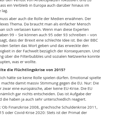
dass ein Verbleib in Europa auch darüber hinaus im
 lag.
uss aber auch die Rolle der Medien erwähnen. Der
plexes Thema. Da braucht man als einfacher Mensch
man sich verlassen kann. Wenn man diese Experten
haben 99 – Sie können auch 95 oder 93 schreiben – von
t, dass der Brexit eine schlechte Idee ist. Bei der BBC
eiden Seiten das Wort geben und das erweckte den
igkeit in der Fachwelt bezüglich der Konsequenzen. Und
ung über die Filterbubbles und sozialen Netzwerke konnte
aupten, was er wollte.
lte die Flüchtlingskrise von 2015?
lich hätte sie keine Rolle spielen dürfen. Emotional spielte
P machte damit massiv Stimmung gegen die EU. Nur: Die
ar zwar eine europäische, aber keine EU-Krise. Die EU
 nämlich gar nichts entscheiden. Das ist Aufgabe der
 die haben ja auch sehr unterschiedlich reagiert.
:
Ob Finanzkrise 2008, griechische Schuldenkrise 2011,
15 oder Covid-Krise 2020: Stets ist der Primat der