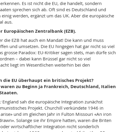
erkennen. Es ist nicht die EU, die handelt, sondern
taaten sprechen sich ab. Oft sind es Deutschland und
ch einig werden, ergänzt um das UK. Aber die europäische
al aus.
 Europäischen Zentralbank (EZB).
er die EZB hat auch ein Mandat! Die kann und muss
ffen und umsetzen. Die EU hingegen hat gar nicht so viel
as grosse Paradox: EU-Kritiker sagen stets, man dürfe sich
ordnen – dabei kann Brüssel gar nicht so viel
acht liegt im Wesentlichen weiterhin bei den
n die EU überhaupt ein britisches Projekt?
waren zu Beginn ja Frankreich, Deutschland, Italien
Staaten.
:
England sah die europäische Integration zunächst
munistisches Projekt. Churchill verkündete 1946 in
arise» und im gleichen Jahr in Fulton Missouri «An iron
drawn». Solange sie ihr Empire hatten, waren die Briten
 oder wirtschaftlicher Integration nicht sonderlich