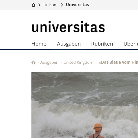
Unicom
Universitas
Universität
Fakultäten
Universitas
Studium
Theologische Fa
Campus
Rechtswissensch
Home
Ausgaben
Rubriken
Über 
Forschung
Wirtschafts- un
Universität
Philosophische 
Weiterbildung
Fak. für Erzieh
Ausgaben
United Kingdom
«Das Blaue vom Hi
Math.-Nat. und
Interfakultär