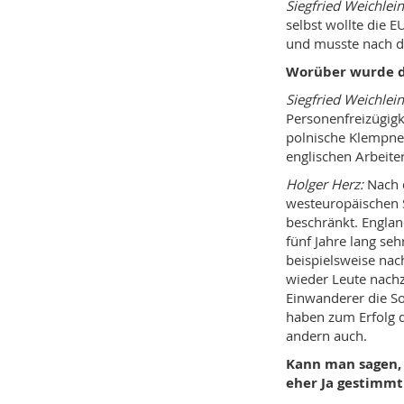
Siegfried Weichlei
selbst wollte die E
und musste nach de
Worüber wurde d
Siegfried Weichlein
Personenfreizügigk
polnische Klempner
englischen Arbeit
Holger Herz:
Nach 
westeuropäischen 
beschränkt. Englan
fünf Jahre lang seh
beispielsweise nac
wieder Leute nachz
Einwanderer die So
haben zum Erfolg d
andern auch.
Kann man sagen, 
eher Ja gestimmt