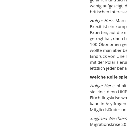
wenig aufgezeigt, 
britischen Interesse
Holger Herz:
Man m
Brexit ist ein kom
Experten, auf die 
gefragt hat, dann 
100 Ökonomen gesag
wollte man aber b
Eindruck von Unein
mit der Polarisier
letztlich jeder beh
Welche Rolle spie
Holger Herz:
Inhalt
sie eine, denn UKI
Flüchtlingskrise w
kann in Asylfragen
Mitgliedsländer und
Siegfried Weichlein
Migrationskrise 20