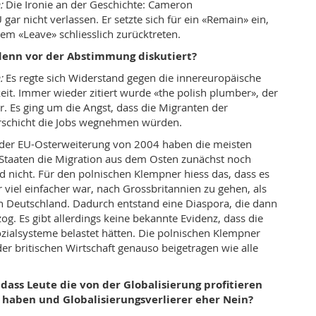
n:
Die Ironie an der Geschichte: Cameron
U gar nicht verlassen. Er setzte sich für ein «Remain» ein,
m «Leave» schliesslich zurücktreten.
enn vor der Abstimmung diskutiert?
:
Es regte sich Widerstand gegen die innereuropäische
eit. Immer wieder zitiert wurde «the polish plumber», der
. Es ging um die Angst, dass die Migranten der
erschicht die Jobs wegnehmen würden.
der EU-Osterweiterung von 2004 haben die meisten
Staaten die Migration aus dem Osten zunächst noch
d nicht. Für den polnischen Klempner hiess das, dass es
r viel einfacher war, nach Grossbritannien zu gehen, als
h Deutschland. Dadurch entstand eine Diaspora, die dann
og. Es gibt allerdings keine bekannte Evidenz, dass die
zialsysteme belastet hätten. Die polnischen Klempner
er britischen Wirtschaft genauso beigetragen wie alle
dass Leute die von der Globalisierung profitieren
 haben und Globalisierungsverlierer eher Nein?