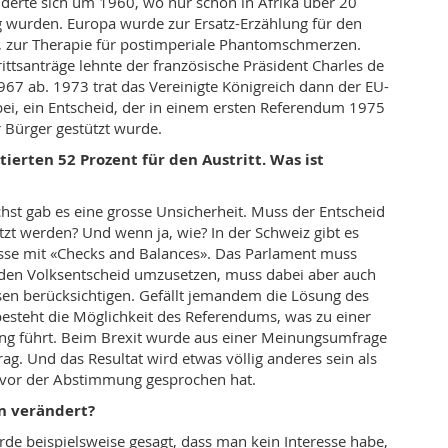
änderte sich um 1960, wo nur schon in Afrika über 20
 wurden. Europa wurde zur Ersatz-Erzählung für den
, zur Therapie für postimperiale Phantomschmerzen.
rittsanträge lehnte der französische Präsident Charles de
67 ab. 1973 trat das Vereinigte Königreich dann der EU-
i, ein Entscheid, der in einem ersten Referendum 1975
 Bürger gestützt wurde.
ierten 52 Prozent für den Austritt. Was ist
st gab es eine grosse Unsicherheit. Muss der Entscheid
t werden? Und wenn ja, wie? In der Schweiz gibt es
esse mit «Checks and Balances». Das Parlament muss
 den Volksentscheid umzusetzen, muss dabei aber auch
sen berücksichtigen. Gefällt jemandem die Lösung des
besteht die Möglichkeit des Referendums, was zu einer
g führt. Beim Brexit wurde aus einer Meinungsumfrage
ag. Und das Resultat wird etwas völlig anderes sein als
vor der Abstimmung gesprochen hat.
n verändert?
de beispielsweise gesagt, dass man kein Interesse habe,