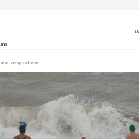
Informationen 
Da
k.
Studieninteressier
aftliche Fak.
Studierende
uns
d Sozialwissenschaftliche Fak.
Medien
Fak.
Forschende
ungs- und Bildungswissenschaften
Mitarbeitende
mmel versprochen»
 Med. Fak.
Doktorierende