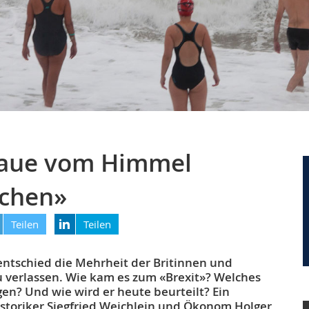
laue vom Himmel
ochen»
Teilen
Teilen
 entschied die Mehrheit der Britinnen und
zu verlassen. Wie kam es zum «Brexit»? Welches
gen? Und wie wird er heute beurteilt? Ein
storiker Siegfried Weichlein und Ökonom Holger