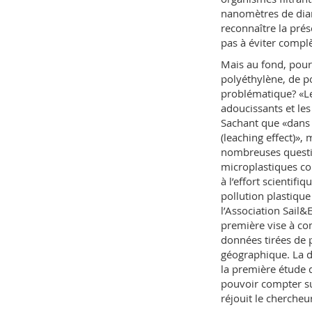
nanomètres de diam
reconnaître la pré
pas à éviter compl
Mais au fond, pou
polyéthylène, de p
problématique? «Le 
adoucissants et le
Sachant que «dans 
(leaching effect)»,
nombreuses questio
microplastiques co
à l’effort scientifi
pollution plastique
l’Association Sail&
première vise à co
données tirées de
géographique. La d
la première étude 
pouvoir compter su
réjouit le chercheu