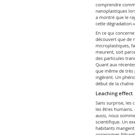
comprendre commen
nanoplastiques lor
a montré que le ra
cette dégradation.»
En ce qui concerne 
découvert que de
microplastiques, fa
meurent, soit parc
des particules tra
Quant aux récentes 
que même de très p
ingèrent. Un phéno
début de la chaîne 
Leaching effect
Sans surprise, les
les êtres humains.
aussi, nous sommes
scientifique. Un ex
habitants mangent
organismes filtran