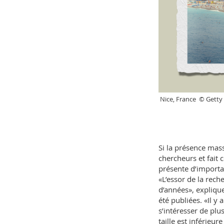
Nice, France © Getty
Si la présence mass
chercheurs et fait 
présente d’importan
«L’essor de la rech
d’années», expliq
été publiées. «Il y
s’intéresser de plu
taille est inférie