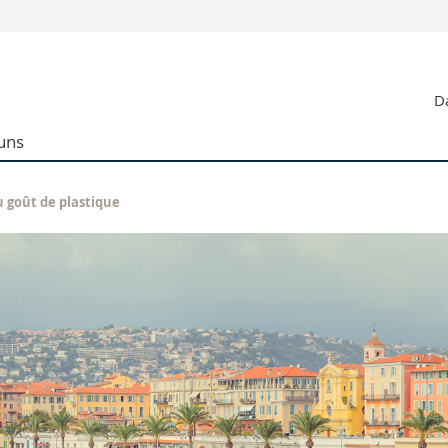
Informationen 
Da
k.
Studieninteressier
aftliche Fak.
Studierende
uns
d Sozialwissenschaftliche Fak.
Medien
Fak.
Forschende
ungs- und Bildungswissenschaften
Mitarbeitende
u goût de plastique
 Med. Fak.
Doktorierende