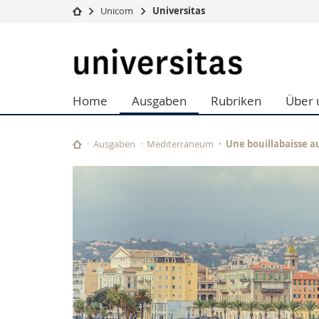
Unicom
Universitas
Universität
Fakultäten
Universitas
Studium
Theologische Fa
Campus
Rechtswissensch
Home
Ausgaben
Rubriken
Über 
Forschung
Wirtschafts- un
Universität
Philosophische 
Weiterbildung
Fak. für Erzieh
Ausgaben
Mediterraneum
Une bouillabaisse a
Math.-Nat. und
Interfakultär