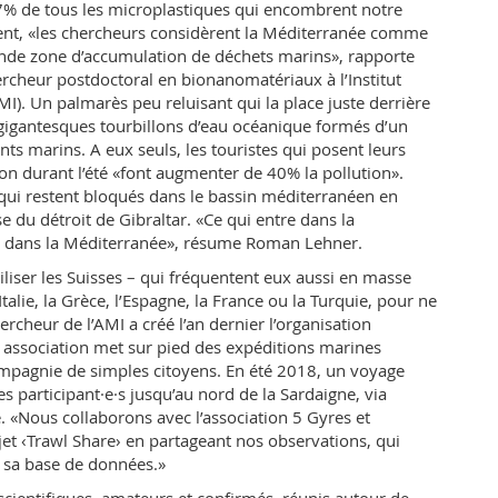
7% de tous les microplastiques qui encombrent notre
nt, «les chercheurs considèrent la Méditerranée comme
ande zone d’accumulation de déchets marins», rapporte
cheur postdoctoral en bionanomatériaux à l’Institut
I). Un palmarès peu reluisant qui la place juste derrière
s gigantesques tourbillons d’eau océanique formés d’un
s marins. A eux seuls, les touristes qui posent leurs
ion durant l’été «font augmenter de 40% la pollution».
qui restent bloqués dans le bassin méditerranéen en
se du détroit de Gibraltar. «Ce qui entre dans la
e dans la Méditerranée», résume Roman Lehner.
liser les Suisses – qui fréquentent eux aussi en masse
Italie, la Grèce, l’Espagne, la France ou la Turquie, pour ne
hercheur de l’AMI a créé l’an dernier l’organisation
e association met sur pied des expéditions marines
ompagnie de simples citoyens. En été 2018, un voyage
s participant·e·s jusqu’au nord de la Sardaigne, via
be. «Nous collaborons avec l’association 5 Gyres et
et ‹Trawl Share› en partageant nos observations, qui
 sa base de données.»