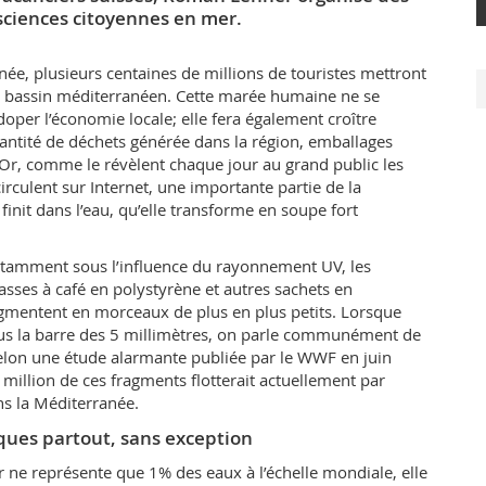
sciences citoyennes en mer.
, plusieurs centaines de millions de touristes mettront
 le bassin méditerranéen. Cette marée humaine ne se
oper l’économie locale; elle fera également croître
antité de déchets générée dans la région, emballages
 Or, comme le révèlent chaque jour au grand public les
circulent sur Internet, une importante partie de la
 finit dans l’eau, qu’elle transforme en soupe fort
otamment sous l’influence du rayonnement UV, les
tasses à café en polystyrène et autres sachets en
gmentent en morceaux de plus en plus petits. Lorsque
sous la barre des 5 millimètres, on parle communément de
elon une étude alarmante publiée par le WWF en juin
million de ces fragments flotterait actuellement par
ns la Méditerranée.
ques partout, sans exception
r ne représente que 1% des eaux à l’échelle mondiale, elle