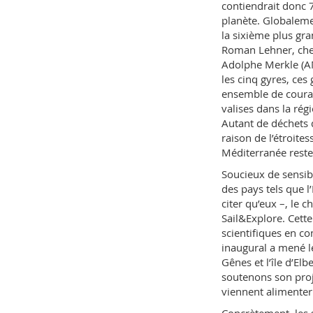
contiendrait donc 
planète. Globaleme
la sixième plus gr
Roman Lehner, cher
Adolphe Merkle (AM
les cinq gyres, ce
ensemble de courant
valises dans la rég
Autant de déchets 
raison de l’étroites
Méditerranée rest
Soucieux de sensibi
des pays tels que l’
citer qu’eux –, le c
Sail&Explore. Cett
scientifiques en c
inaugural a mené le
Gênes et l’île d’El
soutenons son proj
viennent alimenter