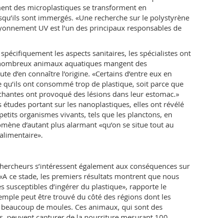
t des microplastiques se transforment en
squ’ils sont immergés. «Une recherche sur le polystyrène
yonnement UV est l’un des principaux responsables de
spécifiquement les aspects sanitaires, les spécialistes ont
 nombreux animaux aquatiques mangent des
ute d’en connaître l’origine. «Certains d’entre eux en
e qu’ils ont consommé trop de plastique, soit parce que
nchantes ont provoqué des lésions dans leur estomac.»
études portant sur les nanoplastiques, elles ont révélé
etits organismes vivants, tels que les planctons, en
mène d’autant plus alarmant «qu’on se situe tout au
alimentaire».
 chercheurs s’intéressent également aux conséquences sur
 «A ce stade, les premiers résultats montrent que nous
 susceptibles d’ingérer du plastique», rapporte le
emple peut être trouvé du côté des régions dont les
 beaucoup de moules. Ces animaux, qui sont des
ts, peuvent capturer de la nourriture mesurant 100