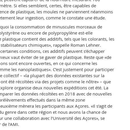
ètre. Si elles semblent, certes, être capables de
sence de plastique, les moules ne parviennent néanmoins
ètement leur ingestion, comme le constate une étude.
rquoi la consommation de minuscules morceaux de
olystyrène ou encore de polypropylène est-elle
plastique contient des additifs, tels que les colorants, les
s stabilisateurs chimiques», rappelle Roman Lehner.
certaines conditions, ces additifs peuvent s’échapper
 mieux vaut éviter de se gaver de plastique. Reste que «de
ns sont encore ouvertes, en ce qui concerne les
mme les nanoplastiques». C’est justement pour participer
que collectif – «la plupart des données existantes sur la
 ont été récoltées via des projets comme le nôtre» – que
Explore organise deux nouvelles expéditions cet été. La
mparer les données récoltées en 2018 avec de nouvelles
 prélèvements effectués dans la même zone
euxième mènera les participants aux Açores. «Il s’agit de
du genre dans cette région et nous avons la chance de
r une collaboration avec l’Université des Açores», se
r de l’AMI.