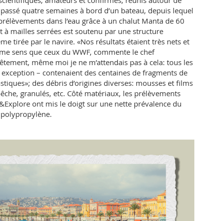
scientifiques, amateurs et confirmés, réunis autour de
assé quatre semaines à bord d’un bateau, depuis lequel
4 prélèvements dans l’eau grâce à un chalut Manta de 60
et à mailles serrées est soutenu par une structure
me tirée par le navire. «Nos résultats étaient très nets et
même sens que ceux du WWF, commente le chef
êtement, même moi je ne m’attendais pas à cela: tous les
s exception – contenaient des centaines de fragments de
stiques»; des débris d’origines diverses: mousses et films
 pêche, granulés, etc. Côté matériaux, les prélèvements
l&Explore ont mis le doigt sur une nette prévalence du
 polypropylène.