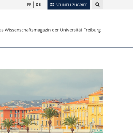
FR
DE
SCHNELLZUGRIFF
für
Personenverzeichnis
s Wissenschaftsmagazin der Universität Freiburg
Ortsplan
te
Bibliotheken
Webmail
Vorlesungsverzeichnis
MyUnifr