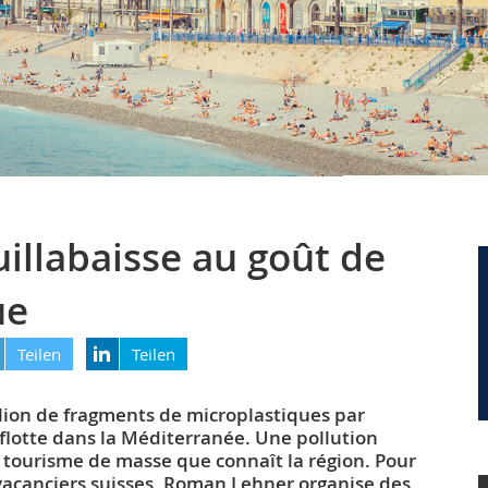
illabaisse au goût de
ue
Teilen
Teilen
llion de fragments de microplastiques par
 flotte dans la Méditerranée. Une pollution
e tourisme de masse que connaît la région. Pour
s vacanciers suisses, Roman Lehner organise des