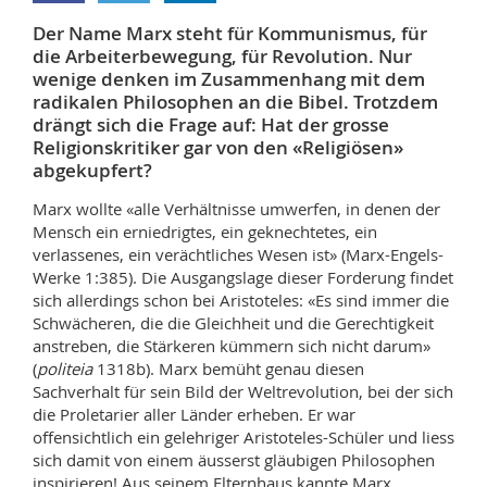
Math.-Nat. und Med. Fak.
Mitarbeitende
Webmail
Der Name Marx steht für Kommunismus, für
die Arbeiterbewegung, für Revolution. Nur
Interfakultär
Doktorierende
Vorlesungsverzeichnis
wenige denken im Zusammenhang mit dem
radikalen Philosophen an die Bibel. Trotzdem
drängt sich die Frage auf: Hat der grosse
MyUnifr
Religionskritiker gar von den «Religiösen»
abgekupfert?
Marx wollte «alle Verhältnisse umwerfen, in denen der
Mensch ein erniedrigtes, ein geknechtetes, ein
verlassenes, ein verächtliches Wesen ist» (Marx-Engels-
Werke 1:385). Die Ausgangslage dieser Forderung findet
sich allerdings schon bei Aristoteles: «Es sind immer die
Schwächeren, die die Gleichheit und die Gerechtigkeit
anstreben, die Stärkeren kümmern sich nicht darum»
(
politeia
1318b). Marx bemüht genau diesen
Sachverhalt für sein Bild der Weltrevolution, bei der sich
die Proletarier aller Länder erheben. Er war
offensichtlich ein gelehriger Aristoteles-Schüler und liess
sich damit von einem äusserst gläubigen Philosophen
inspirieren! Aus seinem Elternhaus kannte Marx