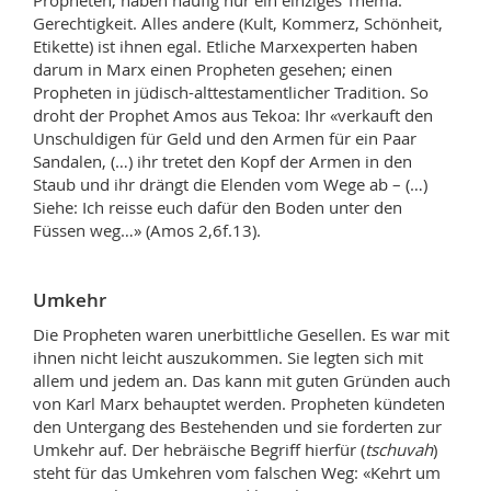
Propheten, haben häufig nur ein einziges Thema:
Gerechtigkeit. Alles andere (Kult, Kommerz, Schönheit,
Etikette) ist ihnen egal. Etliche Marxexperten haben
darum in Marx einen Propheten gesehen; einen
Propheten in jüdisch-alttestamentlicher Tradition. So
droht der Prophet Amos aus Tekoa: Ihr «verkauft den
Unschuldigen für Geld und den Armen für ein Paar
Sandalen, (…) ihr tretet den Kopf der Armen in den
Staub und ihr drängt die Elenden vom Wege ab – (…)
Siehe: Ich reisse euch dafür den Boden unter den
Füssen weg…» (Amos 2,6f.13).
Umkehr
Die Propheten waren unerbittliche Gesellen. Es war mit
ihnen nicht leicht auszukommen. Sie legten sich mit
allem und jedem an. Das kann mit guten Gründen auch
von Karl Marx behauptet werden. Propheten kündeten
den Untergang des Bestehenden und sie forderten zur
Umkehr auf. Der hebräische Begriff hierfür (
tschuvah
)
steht für das Umkehren vom falschen Weg: «Kehrt um