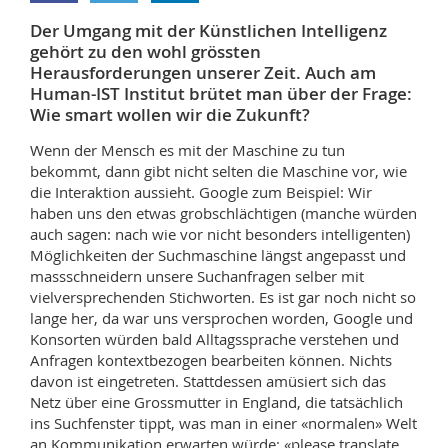
Math.-Nat. und Med. Fak.
Mitarbeitende
Webmail
Der Umgang mit der Künstlichen Intelligenz
gehört zu den wohl grössten
Interfakultär
Doktorierende
Vorlesungsverzeichnis
Herausforderungen unserer Zeit. Auch am
Human-IST Institut brütet man über der Frage:
Wie smart wollen wir die Zukunft?
MyUnifr
Wenn der Mensch es mit der Maschine zu tun
bekommt, dann gibt nicht selten die Maschine vor, wie
die Interaktion aussieht. Google zum Beispiel: Wir
haben uns den etwas grobschlächtigen (manche würden
auch sagen: nach wie vor nicht besonders intelligenten)
Möglichkeiten der Suchmaschine längst angepasst und
massschneidern unsere Suchanfragen selber mit
vielversprechenden Stichworten. Es ist gar noch nicht so
lange her, da war uns versprochen worden, Google und
Konsorten würden bald Alltagssprache verstehen und
Anfragen kontextbezogen bearbeiten können. Nichts
davon ist eingetreten. Stattdessen amüsiert sich das
Netz über eine Grossmutter in England, die tatsächlich
ins Suchfenster tippt, was man in einer «normalen» Welt
an Kommunikation erwarten würde: «please translate