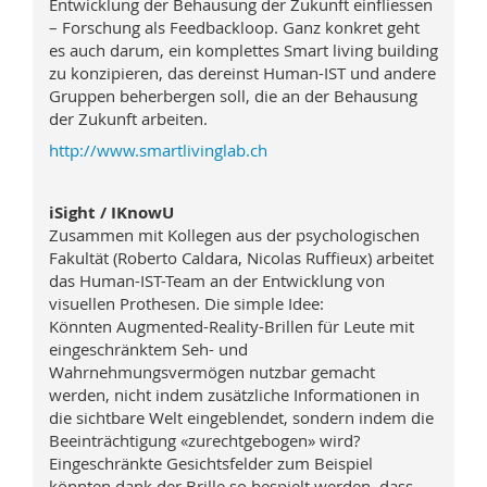
Entwicklung der Behausung der Zukunft einfliessen
– Forschung als Feedbackloop. Ganz konkret geht
es auch darum, ein komplettes Smart living building
zu konzipieren, das dereinst Human-IST und andere
Gruppen beherbergen soll, die an der Behausung
der Zukunft arbeiten.
http://www.smartlivinglab.ch
iSight / IKnowU
Zusammen mit Kollegen aus der psychologischen
Fakultät (Roberto Caldara, Nicolas Ruffieux) arbeitet
das Human-IST-Team an der Entwicklung von
visuellen Prothesen. Die simple Idee:
Könnten Augmented-Reality-Brillen für Leute mit
eingeschränktem Seh- und
Wahrnehmungsvermögen nutzbar gemacht
werden, nicht indem zusätzliche Informationen in
die sichtbare Welt ein­ge­­blen­det, sondern indem die
Beeinträchtigung «zurechtgebogen» wird?
Eingeschränkte Gesichtsfelder zum Beispiel
könnten dank der Brille so bespielt werden, dass