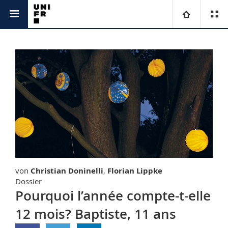
Unicom
Universitas
Universität
Fakultäten
Studium
Informationen für
Campus
Theologische Fak.
Forschung
Ressourcen
Rechtswissenschaftliche Fak.
Studieninteressierte
Universität
Wirtschafts- und Sozialwissenschaftliche Fak.
Studierende
Personenverzeichnis
von
Christian Doninelli
,
Florian Lippke
Weiterbildung
Philosophische Fak.
Medien
Ortsplan
Dossier
Pourquoi l’année compte-t-elle
Fak. für Erziehungs- und Bildungswissenschaften
Forschende
Bibliotheken
12 mois? Baptiste, 11 ans