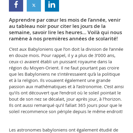
Math.-Nat. und Med. Fak.
Mitarbeitende
Webmail
Apprendre par cœur les mois de l’année, venir
Interfakultär
Doktorierende
Vorlesungsverzeichnis
au tableau noir pour citer les jours de la
semaine, savoir lire les heures… Voilà qui nous
MyUnifr
ramène à nos premières années de scolarité!
C’est aux Babyloniens que l’on doit la division de l’année
en douze mois. Pour rappel, il y a plus de 3’000 ans,
ceux-ci avaient établi un puissant royaume dans la
région du Moyen-Orient. Il ne faut pourtant pas croire
que les Babyloniens ne s’intéressaient qu’à la politique
et à la religion. Ils vouaient également une grande
passion aux mathématiques et à l’astronomie. C’est ainsi
qu’ils ont découvert que l’endroit où le soleil pointait le
bout de son nez se décalait, jour après jour, à l’horizon.
Ils ont aussi remarqué qu’il fallait 365 jours pour que le
soleil recommence son périple depuis le même endroit!
Les astronomes babyloniens ont également étudié de