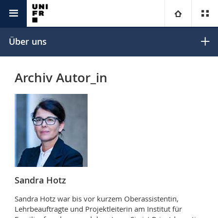
Unicom
Universitas
Universität
Über uns
Fakultäten
Studium
Archiv Autor_in
Informationen für
Campus
Theologische Fak.
Forschung
Ressourcen
Rechtswissenschaftliche Fak.
Studieninteressierte
Universität
Wirtschafts- und Sozialwissenschaftliche Fak.
Studierende
Personenverzeichnis
Weiterbildung
Philosophische Fak.
Medien
Ortsplan
Sandra Hotz
Fak. für Erziehungs- und Bildungswissenschaften
Sandra Hotz war bis vor kurzem Oberassistentin,
Forschende
Bibliotheken
Lehrbeauftragte und Projektleiterin am Institut für