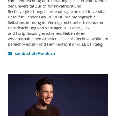
Familienforschung und -beratung. Sie ist Privatdozentin
Math.-Nat. und Med. Fak.
Mitarbeitende
Webmail
der Universität Zürich für Privatrecht und
Rechtsvergleichung, Lehrbeauftragte an der Universität
Basel für Gender Law. 2018 ist ihre Monographie:
Interfakultär
Doktorierende
Vorlesungsverzeichnis
Selbstbestimmung im Vertragsrecht unter besonderer
Berücksichtiung von Verträgen zu "Liebe", Sex
MyUnifr
und Fortpflanzung erschienen. Neben ihren
wissenschaftlichen Arbeiten ist sie als Rechtsanwältin im
Bereich Medizin- und Familienrecht (inkl. LBGTI) tätig.
sandra.hotz@unifr.ch