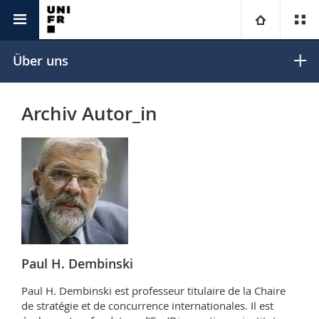
Unicom
Universitas
Universität
Über uns
Fakultäten
Studium
Archiv Autor_in
Informationen für
Campus
Theologische Fak.
Forschung
Ressourcen
Rechtswissenschaftliche Fak.
Studieninteressierte
Universität
Wirtschafts- und Sozialwissenschaftliche Fak.
Studierende
Personenverzeichnis
Weiterbildung
Philosophische Fak.
Medien
Ortsplan
Paul H. Dembinski
Fak. für Erziehungs- und Bildungswissenschaften
Paul H. Dembinski est professeur titulaire de la Chaire
Forschende
Bibliotheken
de stratégie et de concurrence internationales. Il est