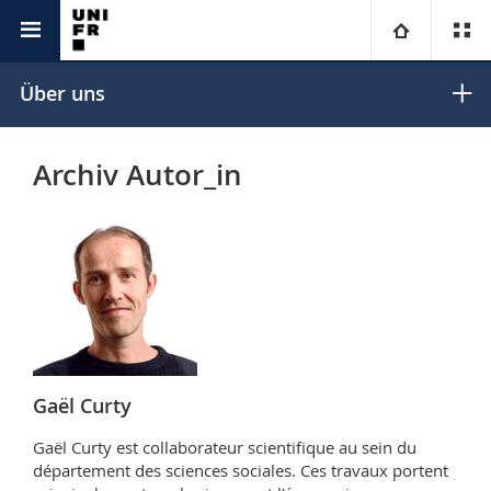
Unicom
Universitas
Universität
Über uns
Fakultäten
Studium
Archiv Autor_in
Informationen für
Campus
Theologische Fak.
Forschung
Ressourcen
Rechtswissenschaftliche Fak.
Studieninteressierte
Universität
Wirtschafts- und Sozialwissenschaftliche Fak.
Studierende
Personenverzeichnis
Weiterbildung
Philosophische Fak.
Medien
Ortsplan
Gaël Curty
Fak. für Erziehungs- und Bildungswissenschaften
Gaël Curty est collaborateur scientifique au sein du
Forschende
Bibliotheken
département des sciences sociales. Ces travaux portent