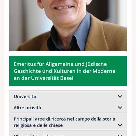
Sciences et médecine
Collaborateurs
Webmail
Interfacultaire
Doctorants
Programme des cours
MyUnifr
Emeritus für Allgemeine und Jüdische
Geschichte und Kulturen in der Moderne
an der Universität Basel
Università
Altre attività
Principali aree di ricerca nel campo della storia
Stiftungsrat der Stiftung Archiv für
religiosa e delle chiese
Zeitgeschichte und der Stiftung