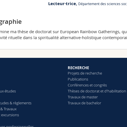
Lecteur·trice
,
Département des sciences soc
graphie
rmine ma thèse de doctorat sur European Rainbow Gatherings, qui f
ivité rituelle dans la spiritualité alternative-holistique contempora
RECHERCHE
Projets de recherche
Publications
Conférences et congrès
aux études
Thèses de doctorat et d'habilitation
Travaux de master
études & règlements
Travaux de bachelor
& Travaux
t excursions
ives professionnelles