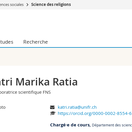
ences sociales
Science des religions
Vous êtes
Futurs étudia
Etudiants
Etudes
Recherche
conomiques et sociales et management
Médias
 sciences humaines
Chercheurs
 l'éducation et de la formation
Collaborateu
t médecine
Doctorants
aire
tri Marika Ratia
boratrice scientifique FNS
katri.ratia@unifr.ch
https://orcid.org/0000-0002-8554-
Chargé·e de cours
,
Département des scienc