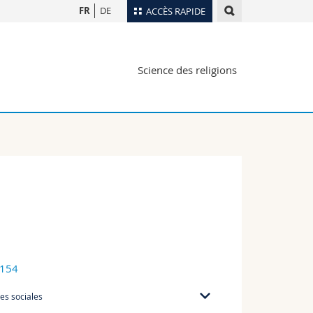
FR
DE
ACCÈS RAPIDE
Annuaire du personnel
Science des religions
Plan d'accès
nts
Bibliothèques
Webmail
rs
Programme des cours
MyUnifr
6154
es sociales