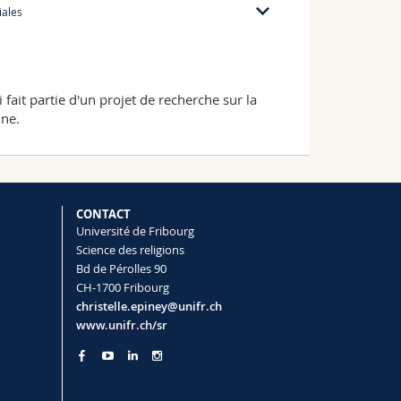
iales
ait partie d'un projet de recherche sur la
ine.
CONTACT
Université de Fribourg
Science des religions
Bd de Pérolles 90
CH-1700 Fribourg
christelle.epiney@unifr.ch
www.unifr.ch/sr