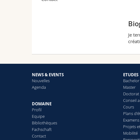
Bio
Je te
créat
NEWS & EVENTS
ETUDES
Nouvelles
Bachelor
Agenda
Master
Doctorat
Conseil 
DOMAINE
Cours
Profil
Plans d'
Equipe
Examens 
Bibliothèques
Projets e
Fachschaft
Mobilité
Contact
Perspect