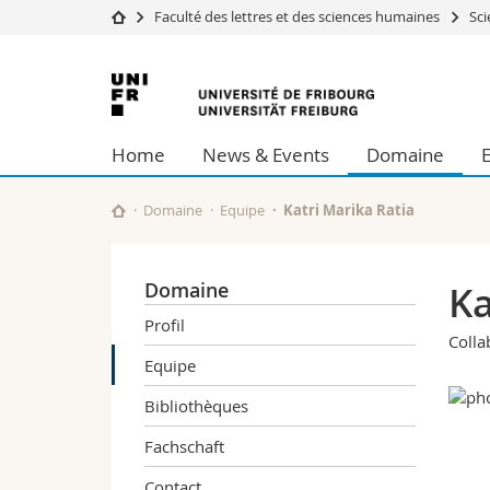
Faculté des lettres et des sciences humaines
Sci
Université
Facultés
Université
Etudes
Théologie
de
Campus
Droit
Home
News & Events
Domaine
Recherche
Sciences é
Fribourg
Université
Lettres et
Formation continue
Sciences de
Domaine
Equipe
Katri Marika Ratia
Sciences e
Interfacult
Domaine
Ka
Profil
Colla
Equipe
Bibliothèques
Fachschaft
Contact