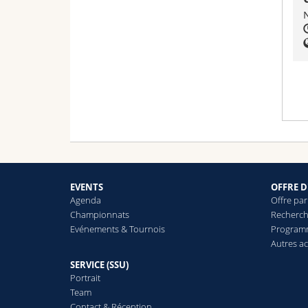
N
Ala
sur
EVENTS
OFFRE D
Agenda
Offre par
Championnats
Recherch
Evénements & Tournois
Progra
Autres ac
SERVICE (SSU)
Portrait
Team
Contact & Réception