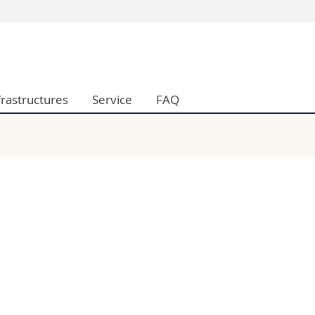
Vous êtes
Futurs étudia
Etudiants
frastructures
Service
FAQ
conomiques et sociales et management
Médias
 sciences humaines
Chercheurs
 l'éducation et de la formation
Collaborateu
t médecine
Doctorants
aire