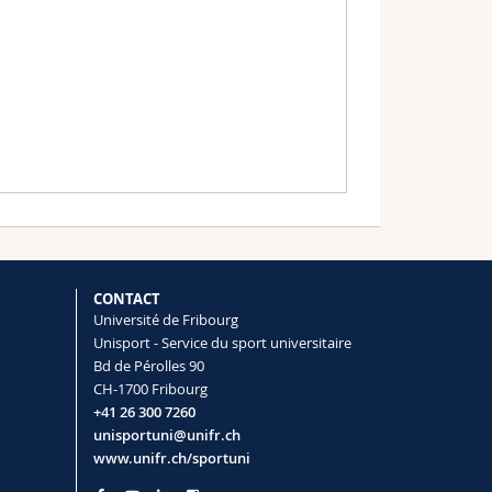
é dans les Alpes suisses, c'est le spot de
CONTACT
Université de Fribourg
Unisport - Service du sport universitaire
Bd de Pérolles 90
CH-1700 Fribourg
+41 26 300 7260
unisportuni@unifr.ch
www.unifr.ch/sportuni