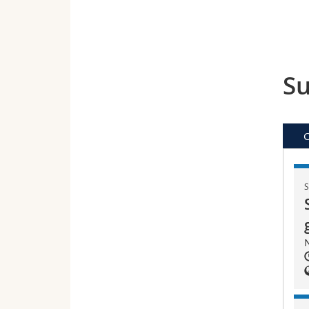
Su
C
S
N