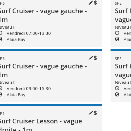
F 6
SF 2
Surf Cruiser - vague gauche -
Surf 
1m
vague
iveau II
Niveau I
Vendredi 07:00-13:30
Ven
Alaïa Bay
Ala
F 6
SF 5
Surf Cruiser - vague gauche -
Surf 
1m
vague
iveau II
Niveau 
Vendredi 09:00-15:30
Ven
Alaïa Bay
Ala
F 1
Surf Cruiser Lesson - vague
droite - 1m