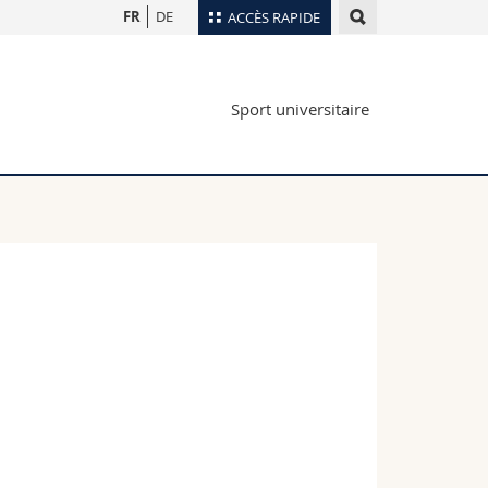
FR
DE
ACCÈS RAPIDE
Annuaire du personnel
Sport universitaire
Plan d'accès
nts
Bibliothèques
Webmail
rs
Programme des cours
MyUnifr