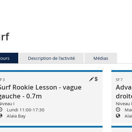
rf
ours
Description de l'activité
Médias
F 3
SF 7
Surf Rookie Lesson - vague
Adva
gauche - 0.7m
droit
iveau I
Niveau 
Lundi 11:00-17:30
Mar
Alaïa Bay
Ala