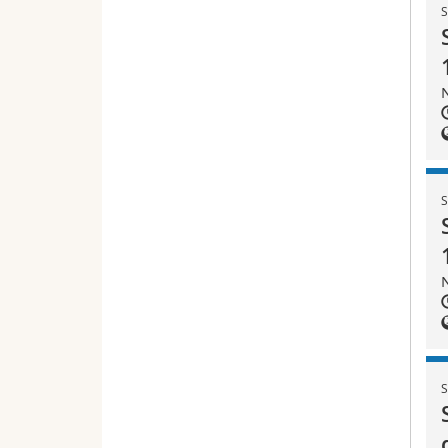
S
N
S
N
S