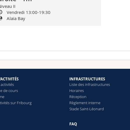
iveau II
Vendredi 13:00-19:30
Alaïa Bay
ïa Bay est la première piscine de surf en Europe continentale. Nich
Vidéos
f le plus spectaculaire pour tous les niveaux en Suisse.
'ACTIVITÉS
INFRASTRUCTURES
 activités
Liste des infrastructures
e de cours
Horaires
mme
Réception
tivités sur Fribourg
Règlement interne
Stade Saint-Léonard
FAQ