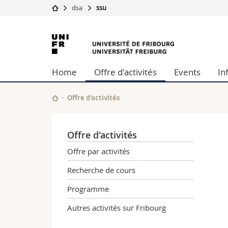
dsa
ssu
Université
Facultés
Université
Etudes
Théologie
de
Campus
Droit
Home
Offre d'activités
Events
In
Recherche
Sciences é
Fribourg
Université
Lettres et
Formation continue
Sciences de
Offre d'activités
Sciences e
Interfacult
Offre d'activités
Offre par activités
Recherche de cours
Programme
Autres activités sur Fribourg