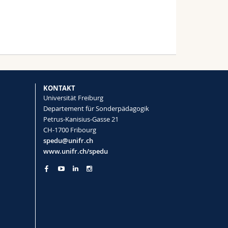
55 Publikationen
2020
2019
2018
2017
se Competence and Identifying CCDs
KONTAKT
Universität Freiburg
eichelt, R. Ritter, M. Bonfert,
Departement für Sonderpädagogik
Petrus-Kanisius-Gasse 21
CH-1700 Fribourg
spedu@unifr.ch
www.unifr.ch/spedu