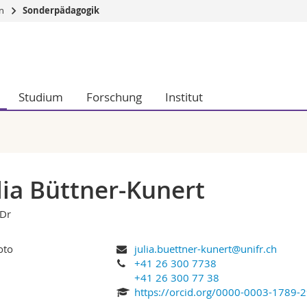
en
Sonderpädagogik
Informationen 
k.
Studieninteressier
aftliche Fak.
Studierende
Studium
Forschung
Institut
d Sozialwissenschaftliche Fak.
Medien
Fak.
Forschende
ungs- und Bildungswissenschaften
Mitarbeitende
 Med. Fak.
Doktorierende
lia Büttner-Kunert
 Dr
julia.buettner-kunert@unifr.ch
+41 26 300 7738
+41 26 300 77 38
https://orcid.org/0000-0003-1789-