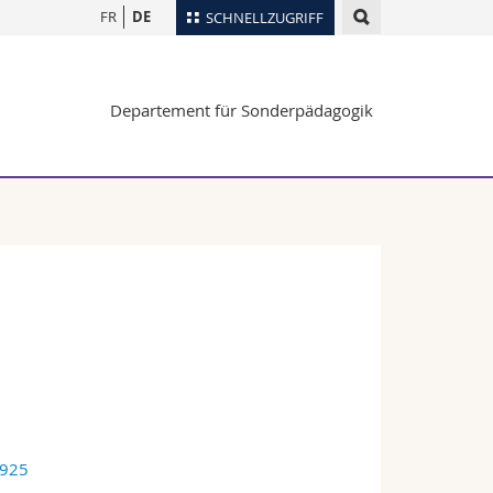
FR
DE
SCHNELLZUGRIFF
für
Personenverzeichnis
Departement für Sonderpädagogik
Ortsplan
te
Bibliotheken
Webmail
Vorlesungsverzeichnis
MyUnifr
2925