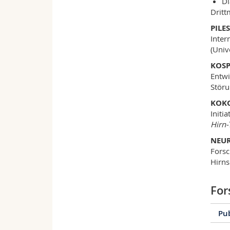
Di
Dritt
PILE
Inter
(Unive
KOSP
Entwi
Störu
KOKO
Initi
Hirn
NEUR
Forsc
Hirns
For
Pu