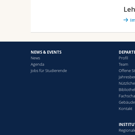
Leh
2
Im
2
NEWS & EVENTS
DEPART
A
News
Profil
J
Agenda
Team
N
Jobs für Studierende
Offene St
Jahresber
Nützlich
Bibliothe
Fachscha
Gebäude
Kontakt
INSTITU
Regional