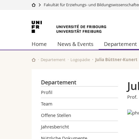
Fakultät für Erziehungs- und Bildungs­wissenschaft
Universität
Fakultäten
Universität
Studium
Theologische Fa
Freiburg
Campus
Rechtswissensch
Home
News & Events
Departement
Forschung
Wirtschafts- un
Universität
Philosophische 
Weiterbildung
Fak. für Erzieh
Departement
Logopädie
Julia Büttner-Kunert
Math.-Nat. und
Interfakultär
Departement
Ju
Profil
Prof.
Team
Offene Stellen
Jahresbericht
Nützliche Dokumente