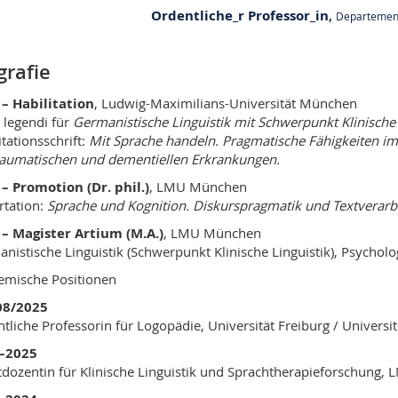
Ordentliche_r Professor_in
,
Departement
grafie
– Habilitation
, Ludwig-Maximilians-Universität München
 legendi für
Germanistische Linguistik mit Schwerpunkt Klinische
itationsschrift:
Mit Sprache handeln. Pragmatische Fähigkeiten i
raumatischen und dementiellen Erkrankungen.
– Promotion (Dr. phil.)
, LMU München
rtation:
Sprache und Kognition. Diskurspragmatik und Textverarb
– Magister Artium (M.A.)
, LMU München
nistische Linguistik (Schwerpunkt Klinische Linguistik), Psycho
mische Positionen
08/2025
tliche Professorin für Logopädie, Universität Freiburg / Universi
–2025
tdozentin für Klinische Linguistik und Sprachtherapieforschung