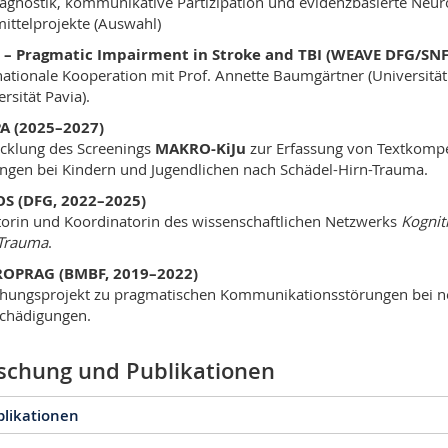
agnostik, kommunikative Partizipation und evidenzbasierte Neuro
mittelprojekte (Auswahl)
S – Pragmatic Impairment in Stroke and TBI (WEAVE DFG/SNF
nationale Kooperation mit Prof. Annette Baumgärtner (Universität
rsität Pavia).
A (2025–2027)
cklung des Screenings
MAKRO-KiJu
zur Erfassung von Textkomp
ngen bei Kindern und Jugendlichen nach Schädel-Hirn-Trauma.
S (DFG, 2022–2025)
atorin und Koordinatorin des wissenschaftlichen Netzwerks
Kognit
-Trauma
.
OPRAG (BMBF, 2019–2022)
hungsprojekt zu pragmatischen Kommunikationsstörungen bei 
chädigungen.
schung und Publikationen
blikationen