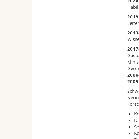
2020
Habil
2019
Leit
2013
Wisse
2017
Gastd
Klini
Geron
2006
2005
Schwe
Neuro
Fors
Ko
Di
Sp
Ko