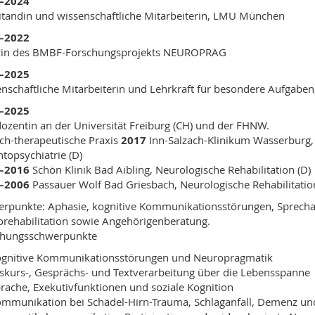
–2024
itandin und wissenschaftliche Mitarbeiterin, LMU München
–2022
erin des BMBF-Forschungsprojekts NEUROPRAG
–2025
nschaftliche Mitarbeiterin und Lehrkraft für besondere Aufgab
–2025
ozentin an der Universität Freiburg (CH) und der FHNW.
sch-therapeutische Praxis
2017
Inn-Salzach-Klinikum Wasserburg, 
topsychiatrie (D)
–2016
Schön Klinik Bad Aibling, Neurologische Rehabilitation (D)
–2006
Passauer Wolf Bad Griesbach, Neurologische Rehabilitation
rpunkte: Aphasie, kognitive Kommunikationsstörungen, Sprechap
rehabilitation sowie Angehörigenberatung.
chungsschwerpunkte
gnitive Kommunikationsstörungen und Neuropragmatik
skurs-, Gesprächs- und Textverarbeitung über die Lebensspanne
rache, Exekutivfunktionen und soziale Kognition
mmunikation bei Schädel-Hirn-Trauma, Schlaganfall, Demenz u