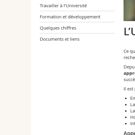
Travailler à l’Université
Formation et développement
L’
Quelques chiffres
Documents et liens
Ce qu
reche
Depui
appre
succè
Il es
Em
La
La
Ho
In
Appr