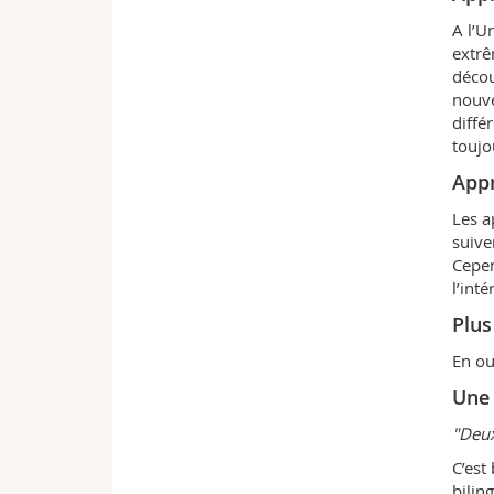
A l’U
extrê
décou
nouve
diffé
toujo
Appr
Les a
suive
Cepen
l’inté
Plus
En ou
Une 
"Deux
C’est
bilin