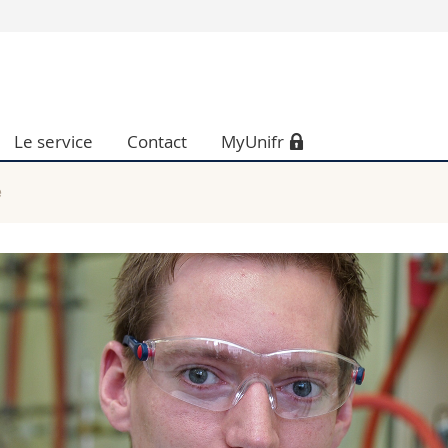
Vous êtes
Futurs étudia
Etudiants
Le service
Contact
MyUnifr
conomiques et sociales et management
Médias
 sciences humaines
Chercheurs
 l'éducation et de la formation
Collaborateu
e
t médecine
Doctorants
aire