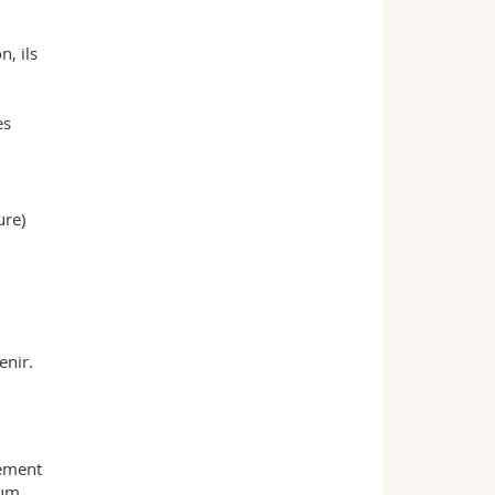
, ils
es
ure)
enir.
tement
mum,