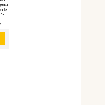
gence
re la
 De
é.