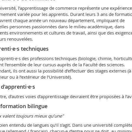
niversité, l’apprentissage de commerce représente une expérience
mement variée pour les apprentis. Durant leurs 3 ans de formation
vrent chaque année un nouveau département, impliquant de
lles personnes passionnées dans le milieu académique, dans
rents environnements et cultures de travail, ainsi que des exigenc
urs renouvelées.
enti·e·s techniques
pprenti·e·s des professions techniques (biologie, chimie, horticult
nt l’ensemble de leur cursus auprès de la Faculté des sciences.
dant, ils ont aussi la possibilité d’effectuer des stages externes (à
rieur ou à l’extérieur de l’Université).
 d'apprenti·e·s
tre, d’autres voies d’apprentissage devraient être proposées à l’av
formation bilingue
 valent toujours mieux qu’une"
 bien entendu de langues qu’il s’agit. Dans une université complè
gue (allemand / français), chacun·e d’entre nous se doit, au mini