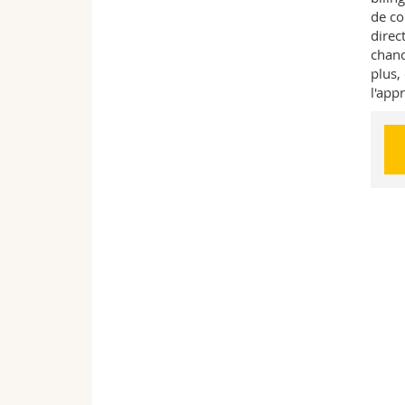
de co
direc
chanc
plus,
l'app