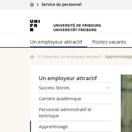
Service du personnel
Université
Facultés
Université
Etudes
Théologie
de
Campus
Droit
Un employeur attractif
Postes vacants
Recherche
Sciences é
Fribourg
Université
Lettres et
Formation continue
Sciences de
L'Université, un employeur attractif
Apprentissag
Sciences e
Interfacult
Un employeur attractif
Success Stories
Carrière académique
Personnel administratif et
technique
Apprentissage