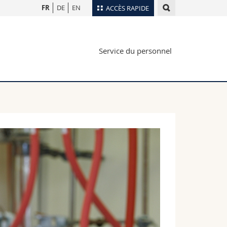
FR
DE
EN
ACCÈS RAPIDE
Annuaire du personnel
Service du personnel
Plan d'accès
nts
Bibliothèques
Webmail
rs
Programme des cours
MyUnifr