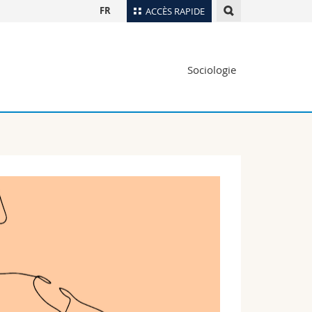
FR
ACCÈS RAPIDE
Annuaire du personnel
Sociologie
Plan d'accès
nts
Bibliothèques
Webmail
rs
Programme des cours
MyUnifr