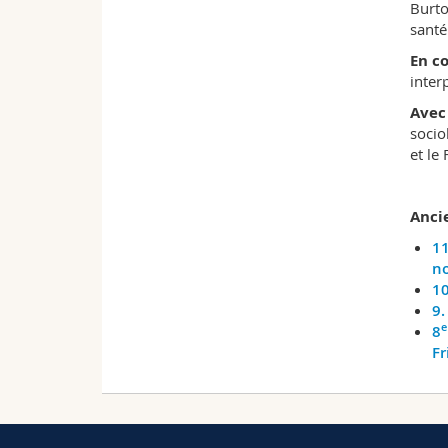
Burto
santé
En c
inter
Avec 
socio
et le
Ancie
1
no
10
9.
e
8
Fr