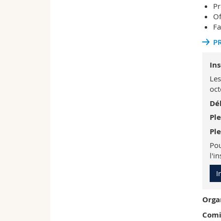
Pr
Of
Fa
P
Ins
Les
oct
Dél
Ple
Ple
Pou
l'i
I
Orga
Comi