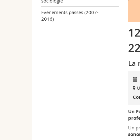
sociologie
Evénements passés (2007-
2016)
12
22
La 
U
Co
Un Fe
profe
Un p
sonor