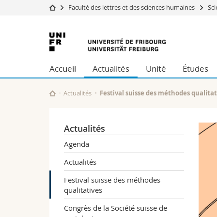
Faculté des lettres et des sciences humaines
Sci
Université
Facultés
Université
Etudes
Théologie
de
Campus
Droit
Accueil
Actualités
Unité
Études
Recherche
Sciences é
Fribourg
Université
Lettres et
Formation continue
Sciences de
Actualités
Festival suisse des méthodes qualitat
Sciences e
Interfacult
Actualités
Agenda
Actualités
Festival suisse des méthodes
qualitatives
Congrès de la Société suisse de