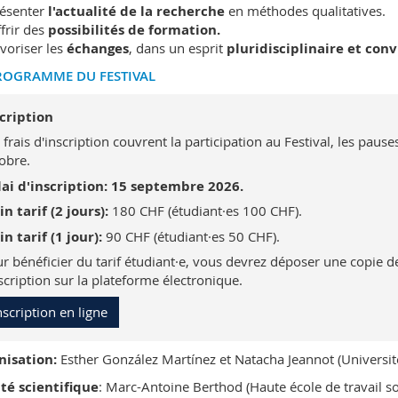
ésenter
l'actualité de la recherche
en méthodes qualitatives.
frir des
possibilités de formation.
voriser les
échanges
,
dans un esprit
pluridisciplinaire et convi
ROGRAMME DU FESTIVAL
cription
 frais d'inscription couvrent la participation au Festival, les pause
obre.
ai d'inscription: 15 septembre 2026.
in tarif (2 jours):
180 CHF (étudiant·es 100 CHF).
in tarif (1 jour):
90 CHF (étudiant·es 50 CHF).
r bénéficier du tarif étudiant·e, vous devrez déposer une copie 
nscription sur la plateforme électronique.
nscription en ligne
nisation:
Esther González Martínez et Natacha Jeannot (Universit
té scientifique
: Marc-Antoine Berthod (Haute école de travail so