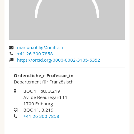
Math.-Nat. und Med. Fak.
Mitarbeitende
Webmail
Interfakultär
Doktorierende
Vorlesungsverzeichnis
MyUnifr
marion.uhlig@unifr.ch
+41 26 300 7858
https://orcid.org/0000-0002-3105-6352
Ordentliche_r Professor_in
Departement für Französisch
BQC 11 bu. 3.219
Av. de Beauregard 11
1700 Fribourg
BQC 11, 3.219
+41 26 300 7858