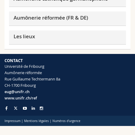
Sciences et médecine
Collaborateurs
Webmail
Aumônerie réformée (FR & DE)
Interfacultaire
Doctorants
Programme des cours
Les lieux
MyUnifr
CONTACT
Université de Fribourg
Aumônerie réformée
Rue Guillaume Techtermann 8a
CH-1700 Fribourg
eug@unifr.ch
www.unifr.ch/ref
Impressum
|
Mentions légales
|
Numéros d'urgence