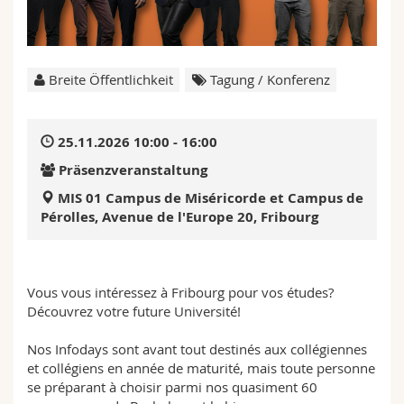
Math.-Nat. und Med. Fak.
Mitarbeitende
Webmail
Interfakultär
Doktorierende
Vorlesungsverzeichnis
Breite Öffentlichkeit
Tagung / Konferenz
MyUnifr
25.11.2026 10:00 - 16:00
Präsenzveranstaltung
MIS 01 Campus de Miséricorde et Campus de
Pérolles, Avenue de l'Europe 20, Fribourg
Vous vous intéressez à Fribourg pour vos études?
Découvrez votre future Université!
Nos Infodays sont avant tout destinés aux collégiennes
et collégiens en année de maturité, mais toute personne
se préparant à choisir parmi nos quasiment 60