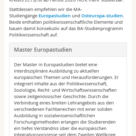
Math.-Nat. und Med. Fak.
Mitarbeitende
Webmail
Stattdessen empfehlen wir die MA-
Studiengänge
Europastudien
und
Osteuropa-studien
.
Interfakultär
Doktorierende
Vorlesungsverzeichnis
Beide enthalten politikwissenschaftliche Elemente und
bauen damit konsekutiv auf das BA-Studienprogramm
Politikwissenschaft auf.
MyUnifr
Master Europastudien
Der Master in Europastudien bietet eine
interdisziplinäre Ausbildung zu aktuellen
europäischen Themen und Herausforderungen. Er
integriert Inhalte aus der Politikwissenschaft,
Soziologie, Recht- und Wirtschaftswissenschaften
sowie zeitgenössischer Geschichte. Durch die
Verbindung eines breiten Lehrangebots aus den
verschiedenen Fachbereichen mit einer soliden
Ausbildung in sozialwissenschaftlichen
Forschungsmethoden erlangen die Studierenden
ein tiefes Verständnis über die europäischen
Integrationsprozesse seit dem Zweiten Weltkrieg.