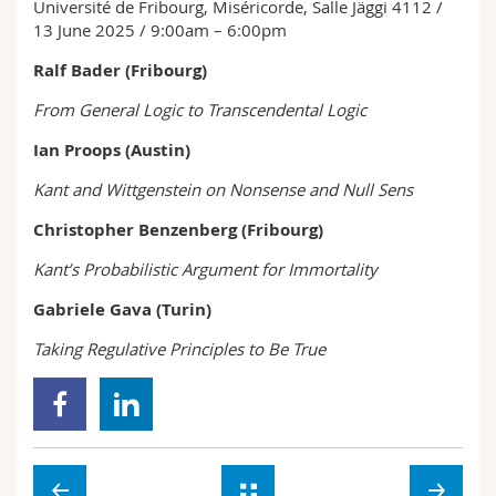
Université de Fribourg, Miséricorde, Salle Jäggi 4112 /
Sciences et médecine
Collaborateurs
Webmail
13 June 2025 / 9:00am – 6:00pm
Ralf Bader (Fribourg)
Interfacultaire
Doctorants
Programme des cours
From General Logic to Transcendental Logic
MyUnifr
Ian Proops (Austin)
Kant and Wittgenstein on Nonsense and Null Sens
Christopher Benzenberg (Fribourg)
Kant’s Probabilistic Argument for Immortality
Gabriele Gava (Turin)
Taking Regulative Principles to Be True