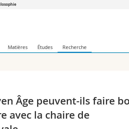
ilosophie
Vous êtes
Futurs étudia
Etudiants
conomiques et sociales et management
Médias
Matières
Études
Recherche
 sciences humaines
Chercheurs
 l'éducation et de la formation
Collaborateu
t médecine
Doctorants
aire
en Âge peuvent-ils faire b
 avec la chaire de