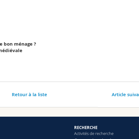
0
re bon ménage ?
 médiévale
Retour à la liste
Article suiv
RECHERCHE
Activités de recherche