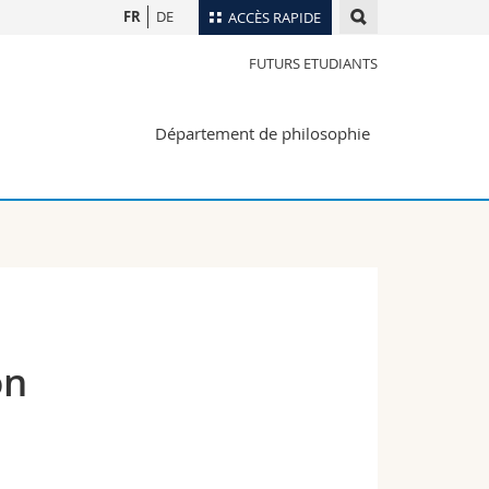
FR
DE
ACCÈS RAPIDE
FUTURS ETUDIANTS
Annuaire du personnel
Plan d'accès
nts
Département de philosophie
Bibliothèques
Webmail
rs
Programme des cours
MyUnifr
on