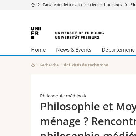
Faculté des lettres et des sciences humaines
Ph
Université
Facultés
Université
Etudes
Théologie
Campus
Droit
de
Recherche
Sciences é
Home
News & Events
Département
Université
Lettres et
Fribourg
Formation continue
Sciences de
Sciences e
Recherche
Activités de recherche
Interfacult
Philosophie médiévale
Philosophie et Moy
ménage ? Rencontre