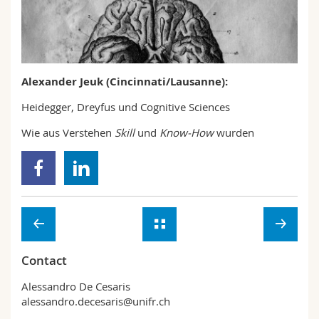
Sciences et médecine
Collaborateurs
Webmail
Interfacultaire
Doctorants
Programme des cours
Alexander Jeuk (Cincinnati/Lausanne):
MyUnifr
Heidegger, Dreyfus und Cognitive Sciences
Wie aus Verstehen
Skill
und
Know-How
wurden
Contact
Alessandro De Cesaris
alessandro.decesaris@unifr.ch