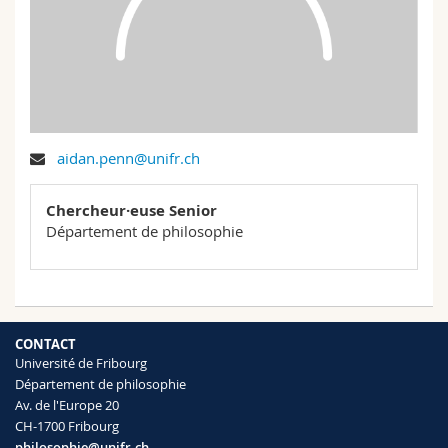
Sciences et médecine
Collaborateurs
Webmail
Interfacultaire
Doctorants
Programme des cours
MyUnifr
aidan.penn@unifr.ch
Chercheur·euse Senior
Département de philosophie
CONTACT
Université de Fribourg
Département de philosophie
Av. de l'Europe 20
CH-1700 Fribourg
philosophie@unifr.ch