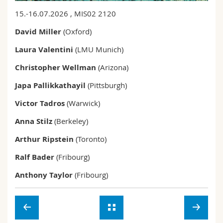
Sciences et médecine
Collaborateurs
Webmail
15.-16.07.2026 , MIS02 2120
David Miller
(Oxford)
Interfacultaire
Doctorants
Programme des cours
Laura Valentini
(LMU Munich)
MyUnifr
Christopher Wellman
(Arizona)
Japa Pallikkathayil
(Pittsburgh)
Victor Tadros
(Warwick)
Anna Stilz
(Berkeley)
Arthur Ripstein
(Toronto)
Ralf Bader
(Fribourg)
Anthony Taylor
(Fribourg)