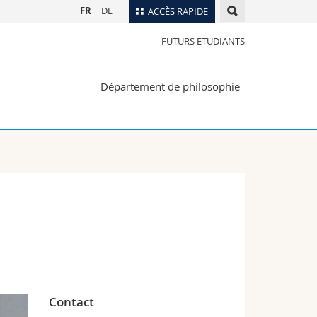
FR
DE
ACCÈS RAPIDE
FUTURS ETUDIANTS
Annuaire du personnel
Plan d'accès
nts
Département de philosophie
Bibliothèques
Webmail
rs
Programme des cours
MyUnifr
Contact