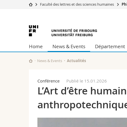
Faculté des lettres et des sciences humaines
Ph
Université
Facultés
Université
Etudes
Théologie
Campus
Droit
de
Recherche
Sciences é
Home
News & Events
Département
Université
Lettres et
Fribourg
Formation continue
Sciences de
Sciences e
News & Events
Actualités
Interfacult
Conférence
Publié le 15.01.2026
L’Art d’être humai
anthropotechnique