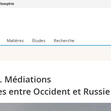
ilosophie
Vous êtes
Futurs étudia
Etudiants
conomiques et sociales et management
Médias
Matières
Études
Recherche
 sciences humaines
Chercheurs
 l'éducation et de la formation
Collaborateu
t médecine
Doctorants
aire
n. Médiations
s entre Occident et Russie