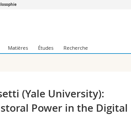
ilosophie
Vous êtes
Futurs étudia
Etudiants
conomiques et sociales et management
Médias
Matières
Études
Recherche
 sciences humaines
Chercheurs
 l'éducation et de la formation
Collaborateu
t médecine
Doctorants
aire
etti (Yale University):
storal Power in the Digital