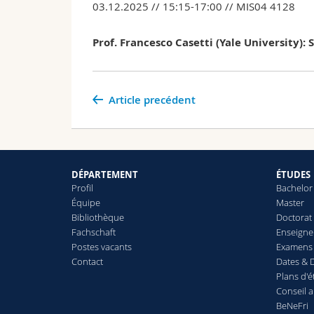
03.12.2025 // 15:15-17:00 // MIS04 4128
Prof. Francesco Casetti (Yale University): 
Article precédent
DÉPARTEMENT
ÉTUDES
Profil
Bachelor
Équipe
Master
Bibliothèque
Doctorat
Fachschaft
Enseign
Postes vacants
Examens 
Contact
Dates & D
Plans d'
Conseil 
BeNeFri