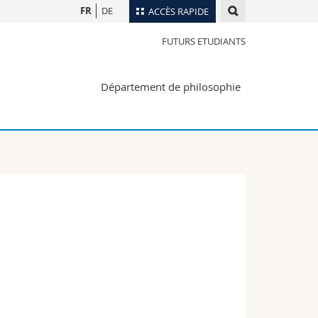
FR
DE
ACCÈS RAPIDE
FUTURS ETUDIANTS
Annuaire du personnel
Plan d'accès
nts
Département de philosophie
Bibliothèques
Webmail
rs
Programme des cours
MyUnifr