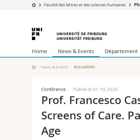
Faculté des lettres et des sciences humaines
Ph
Université
Facultés
Université
Etudes
Théologie
Campus
Droit
de
Recherche
Sciences é
Home
News & Events
Département
Université
Lettres et
Fribourg
Formation continue
Sciences de
Sciences e
News & Events
Actualités
Interfacult
Conférence
Publié le 01.10.2025
Prof. Francesco Cas
Screens of Care. Pa
Age