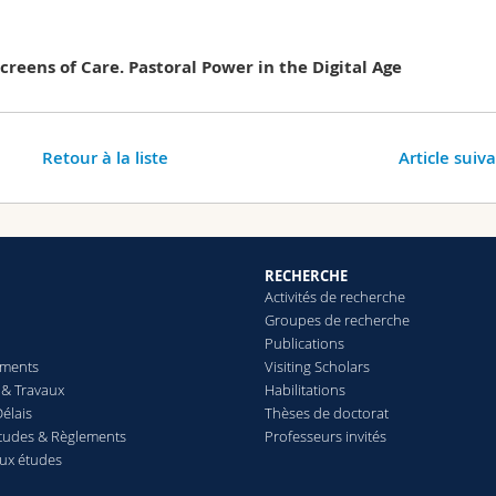
Screens of Care. Pastoral Power in the Digital Age
Retour à la liste
Article suiv
RECHERCHE
Activités de recherche
Groupes de recherche
Publications
ements
Visiting Scholars
& Travaux
Habilitations
élais
Thèses de doctorat
études & Règlements
Professeurs invités
aux études