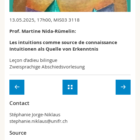
Sciences et médecine
Collaborateurs
Webmail
13.05.2025, 17h00, MIS03 3118
Interfacultaire
Doctorants
Programme des cours
Prof. Martine Nida-Rümelin:
MyUnifr
Les intuitions comme source de connaissance
Intuitionen als Quelle von Erkenntnis
Leçon d’adieu bilingue
Zweisprachige Abschiedsvorlesung
Contact
Stéphanie Jorge-Niklaus
stephanie.niklaus@unifr.ch
Source