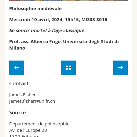
Sciences et médecine
Collaborateurs
Webmail
Philosophie médiévale
Mercredi 10 avril, 2024, 15h15, MIS03 3016
Interfacultaire
Doctorants
Programme des cours
Se sentir mortel à l’âge classique
MyUnifr
Prof. ass. Alberto Frigo, Università degli Studi di
Milano
Contact
James Fisher
james.fisher@unifr.ch
Source
Département de philosophie
Av. de l’Europe 20
1700 Fribourg